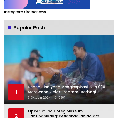
Instagram Sketsanews
Popular Posts
Kepedulian yang Menginspirasi: SDN 006
1
Merawang Gelar Program “Berbagi
Segenggam Beras”
8 Oktober 2024
5381
Opini : Sound Horeg Museum
2
Tanjungpinang: Ketidakadilan dalam