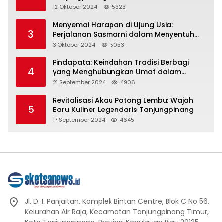
Representasi
12 Oktober 2024
5323
Menyemai Harapan di Ujung Usia:
3
Perjalanan Sasmarni dalam Menyentuh
Hati dan Jiwa
3 Oktober 2024
5053
Pindapata: Keindahan Tradisi Berbagi
4
yang Menghubungkan Umat dalam
Spiritualitas dan Kebersamaan dalam
21 September 2024
4906
Agama Buddha
Revitalisasi Akau Potong Lembu: Wajah
5
Baru Kuliner Legendaris Tanjungpinang
17 September 2024
4645
Jl. D. I. Panjaitan, Komplek Bintan Centre, Blok C No 56,
Kelurahan Air Raja, Kecamatan Tanjungpinang Timur,
Kota Tanjungpinang, Provinsi Kepulauan Riau.29125.