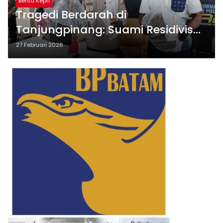
Berita Kepri
Tragedi Berdarah di
Tanjungpinang: Suami Residivis
Mutilasi Istri, Jasad Dibuang di
27 Februari 2026
Dua Tempat