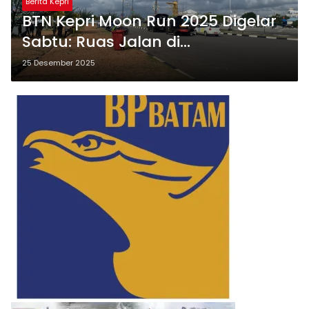
Berita Kepri
BTN Kepri Moon Run 2025 Digelar
Sabtu: Ruas Jalan di
Tanjungpinang Ditutup Mulai
25 Desember 2025
Sore hingga Malam