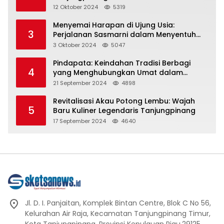
Representasi
12 Oktober 2024
5319
Menyemai Harapan di Ujung Usia:
3
Perjalanan Sasmarni dalam Menyentuh
Hati dan Jiwa
3 Oktober 2024
5047
Pindapata: Keindahan Tradisi Berbagi
4
yang Menghubungkan Umat dalam
Spiritualitas dan Kebersamaan dalam
21 September 2024
4898
Agama Buddha
Revitalisasi Akau Potong Lembu: Wajah
5
Baru Kuliner Legendaris Tanjungpinang
17 September 2024
4640
Jl. D. I. Panjaitan, Komplek Bintan Centre, Blok C No 56,
Kelurahan Air Raja, Kecamatan Tanjungpinang Timur,