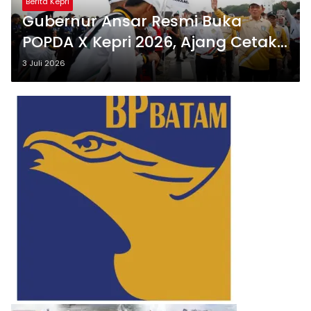
Berita Kepri
Gubernur Ansar Resmi Buka
POPDA X Kepri 2026, Ajang Cetak
Atlet Berprestasi
3 Juli 2026