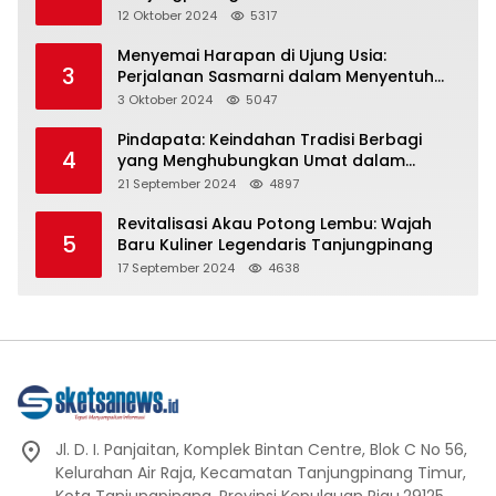
Representasi
12 Oktober 2024
5317
Menyemai Harapan di Ujung Usia:
3
Perjalanan Sasmarni dalam Menyentuh
Hati dan Jiwa
3 Oktober 2024
5047
Pindapata: Keindahan Tradisi Berbagi
4
yang Menghubungkan Umat dalam
Spiritualitas dan Kebersamaan dalam
21 September 2024
4897
Agama Buddha
Revitalisasi Akau Potong Lembu: Wajah
5
Baru Kuliner Legendaris Tanjungpinang
17 September 2024
4638
Jl. D. I. Panjaitan, Komplek Bintan Centre, Blok C No 56,
Kelurahan Air Raja, Kecamatan Tanjungpinang Timur,