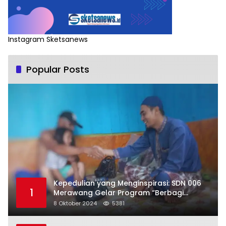
Instagram Sketsanews
Popular Posts
Kepedulian yang Menginspirasi: SDN 006
1
Merawang Gelar Program “Berbagi
Segenggam Beras”
8 Oktober 2024
5381