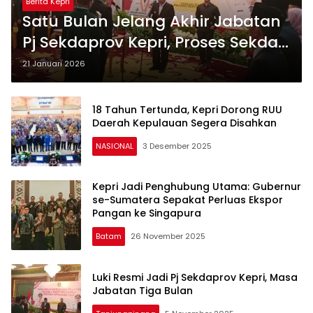
Berita Kepri
Satu Bulan Jelang Akhir Jabatan
Pj Sekdaprov Kepri, Proses Sekda
Definitif Masih Gelap
21 Januari 2026
18 Tahun Tertunda, Kepri Dorong RUU
Daerah Kepulauan Segera Disahkan
NASIONAL
3 Desember 2025
Kepri Jadi Penghubung Utama: Gubernur
se-Sumatera Sepakat Perluas Ekspor
Pangan ke Singapura
Batam
26 November 2025
Luki Resmi Jadi Pj Sekdaprov Kepri, Masa
Jabatan Tiga Bulan