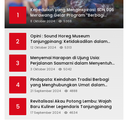
Kepedulian yang Menginspirasi: SDN 006
1
Merawang Gelar Program “Berbagi
Segenggam Beras”
8 Oktober 2024
5368
Opini : Sound Horeg Museum
2
Tanjungpinang: Ketidakadilan dalam
Representasi
12 Oktober 2024
5313
Menyemai Harapan di Ujung Usia:
3
Perjalanan Sasmarni dalam Menyentuh
Hati dan Jiwa
3 Oktober 2024
5042
Pindapata: Keindahan Tradisi Berbagi
4
yang Menghubungkan Umat dalam
Spiritualitas dan Kebersamaan dalam
21 September 2024
4888
Agama Buddha
Revitalisasi Akau Potong Lembu: Wajah
5
Baru Kuliner Legendaris Tanjungpinang
17 September 2024
4634