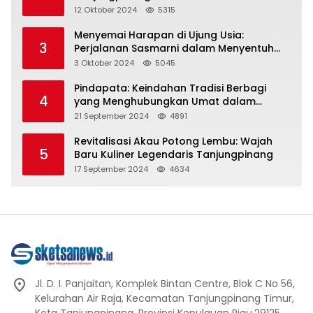
Representasi
12 Oktober 2024
5315
Menyemai Harapan di Ujung Usia:
3
Perjalanan Sasmarni dalam Menyentuh
Hati dan Jiwa
3 Oktober 2024
5045
Pindapata: Keindahan Tradisi Berbagi
4
yang Menghubungkan Umat dalam
Spiritualitas dan Kebersamaan dalam
21 September 2024
4891
Agama Buddha
Revitalisasi Akau Potong Lembu: Wajah
5
Baru Kuliner Legendaris Tanjungpinang
17 September 2024
4634
Jl. D. I. Panjaitan, Komplek Bintan Centre, Blok C No 56,
Kelurahan Air Raja, Kecamatan Tanjungpinang Timur,