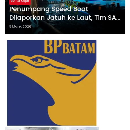
Berita Kepri
Penumpang Speed Boat
Dilaporkan Jatuh ke Laut, Tim SAR
Lakukan Pencarian di Perairan
5 Maret 2026
Tanjung Balai Karimun