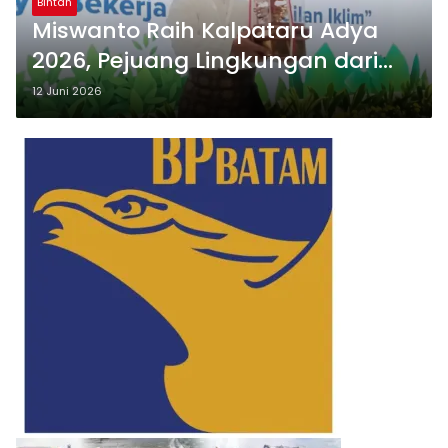
Bintan
Miswanto Raih Kalpataru Adya
2026, Pejuang Lingkungan dari
Bintan yang Menginspirasi
12 Juni 2026
Indonesia