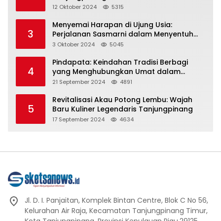
Representasi
12 Oktober 2024
5315
Menyemai Harapan di Ujung Usia:
3
Perjalanan Sasmarni dalam Menyentuh
Hati dan Jiwa
3 Oktober 2024
5045
Pindapata: Keindahan Tradisi Berbagi
4
yang Menghubungkan Umat dalam
Spiritualitas dan Kebersamaan dalam
21 September 2024
4891
Agama Buddha
Revitalisasi Akau Potong Lembu: Wajah
5
Baru Kuliner Legendaris Tanjungpinang
17 September 2024
4634
Jl. D. I. Panjaitan, Komplek Bintan Centre, Blok C No 56,
Kelurahan Air Raja, Kecamatan Tanjungpinang Timur,