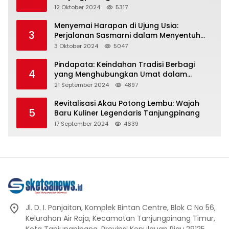
Representasi
12 Oktober 2024
5317
Menyemai Harapan di Ujung Usia:
3
Perjalanan Sasmarni dalam Menyentuh
Hati dan Jiwa
3 Oktober 2024
5047
Pindapata: Keindahan Tradisi Berbagi
4
yang Menghubungkan Umat dalam
Spiritualitas dan Kebersamaan dalam
21 September 2024
4897
Agama Buddha
Revitalisasi Akau Potong Lembu: Wajah
5
Baru Kuliner Legendaris Tanjungpinang
17 September 2024
4639
Jl. D. I. Panjaitan, Komplek Bintan Centre, Blok C No 56,
Kelurahan Air Raja, Kecamatan Tanjungpinang Timur,