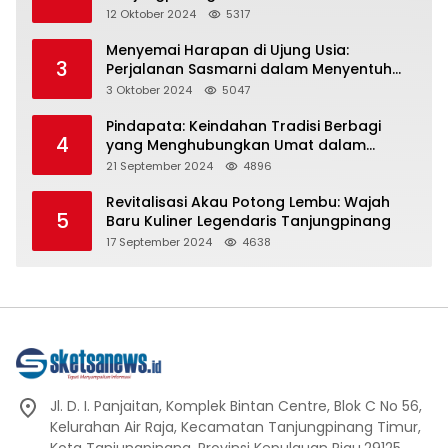
Representasi
12 Oktober 2024
5317
Menyemai Harapan di Ujung Usia:
3
Perjalanan Sasmarni dalam Menyentuh
Hati dan Jiwa
3 Oktober 2024
5047
Pindapata: Keindahan Tradisi Berbagi
4
yang Menghubungkan Umat dalam
Spiritualitas dan Kebersamaan dalam
21 September 2024
4896
Agama Buddha
Revitalisasi Akau Potong Lembu: Wajah
5
Baru Kuliner Legendaris Tanjungpinang
17 September 2024
4638
Jl. D. I. Panjaitan, Komplek Bintan Centre, Blok C No 56,
Kelurahan Air Raja, Kecamatan Tanjungpinang Timur,