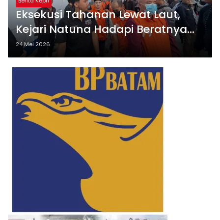
Berita Kepri
Eksekusi Tahanan Lewat Laut,
Kejari Natuna Hadapi Beratnya
Geografis Kepulauan
24 Mei 2026