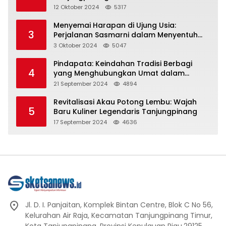
Representasi
12 Oktober 2024
5317
Menyemai Harapan di Ujung Usia:
3
Perjalanan Sasmarni dalam Menyentuh
Hati dan Jiwa
3 Oktober 2024
5047
Pindapata: Keindahan Tradisi Berbagi
4
yang Menghubungkan Umat dalam
Spiritualitas dan Kebersamaan dalam
21 September 2024
4894
Agama Buddha
Revitalisasi Akau Potong Lembu: Wajah
5
Baru Kuliner Legendaris Tanjungpinang
17 September 2024
4636
Jl. D. I. Panjaitan, Komplek Bintan Centre, Blok C No 56,
Kelurahan Air Raja, Kecamatan Tanjungpinang Timur,
Kota Tanjungpinang, Provinsi Kepulauan Riau.29125.