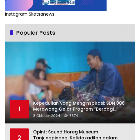
Instagram Sketsanews
Popular Posts
Kepedulian yang Menginspirasi: SDN 006
1
Merawang Gelar Program “Berbagi
Segenggam Beras”
8 Oktober 2024
5374
Opini : Sound Horeg Museum
2
Tanjungpinang: Ketidakadilan dalam