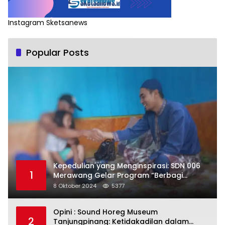
Instagram Sketsanews
Popular Posts
Kepedulian yang Menginspirasi: SDN 006
1
Merawang Gelar Program “Berbagi
Segenggam Beras”
8 Oktober 2024
5377
Opini : Sound Horeg Museum
2
Tanjungpinang: Ketidakadilan dalam