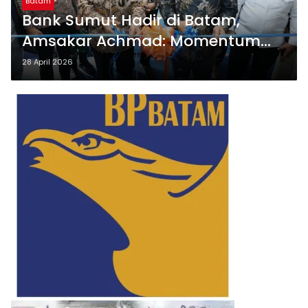
Batam
Bank Sumut Hadir di Batam,
Amsakar Achmad: Momentum
Perkuat Investasi dan UMKM
28 April 2026