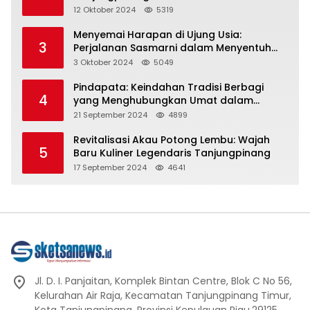
Representasi
12 Oktober 2024
5319
Menyemai Harapan di Ujung Usia:
3
Perjalanan Sasmarni dalam Menyentuh
Hati dan Jiwa
3 Oktober 2024
5049
Pindapata: Keindahan Tradisi Berbagi
4
yang Menghubungkan Umat dalam
Spiritualitas dan Kebersamaan dalam
21 September 2024
4899
Agama Buddha
Revitalisasi Akau Potong Lembu: Wajah
5
Baru Kuliner Legendaris Tanjungpinang
17 September 2024
4641
Jl. D. I. Panjaitan, Komplek Bintan Centre, Blok C No 56,
Kelurahan Air Raja, Kecamatan Tanjungpinang Timur,
Kota Tanjungpinang, Provinsi Kepulauan Riau.29125.