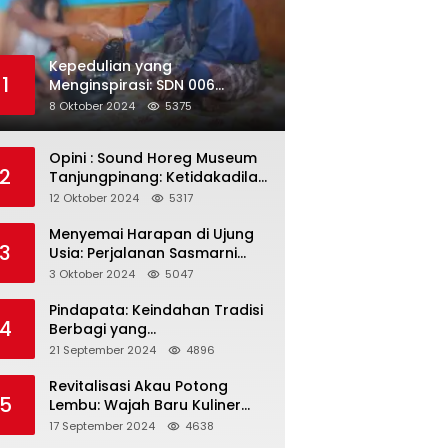
Kepedulian yang
1
Menginspirasi: SDN 006
Merawang Gelar Program
8 Oktober 2024
5375
“Berbagi Segenggam Beras”
Opini : Sound Horeg Museum
2
Tanjungpinang: Ketidakadilan
dalam Representasi
12 Oktober 2024
5317
Menyemai Harapan di Ujung
3
Usia: Perjalanan Sasmarni
dalam Menyentuh Hati dan
3 Oktober 2024
5047
Jiwa
Pindapata: Keindahan Tradisi
4
Berbagi yang
Menghubungkan Umat dalam
21 September 2024
4896
Spiritualitas dan
Kebersamaan dalam Agama
Revitalisasi Akau Potong
5
Buddha
Lembu: Wajah Baru Kuliner
Legendaris Tanjungpinang
17 September 2024
4638