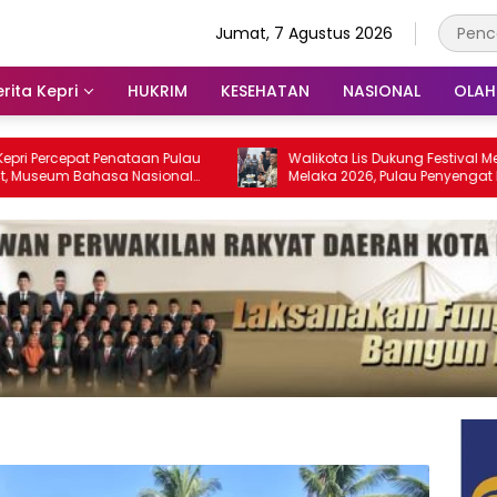
Jumat, 7 Agustus 2026
rita Kepri
HUKRIM
KESEHATAN
NASIONAL
OLA
cepat Penataan Pulau
Walikota Lis Dukung Festival Media Sela
m Bahasa Nasional
Melaka 2026, Pulau Penyengat Disiapka
 2028
Jadi Etalase Budaya Melayu