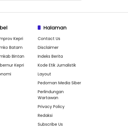
bel
Halaman
mprov Kepri
Contact Us
mko Batam
Disclaimer
mkab Bintan
Indeks Berita
bernur Kepri
Kode Etik Jurnalistik
onomi
Layout
Pedoman Media Siber
Perlindungan
Wartawan
Privacy Policy
Redaksi
Subscribe Us