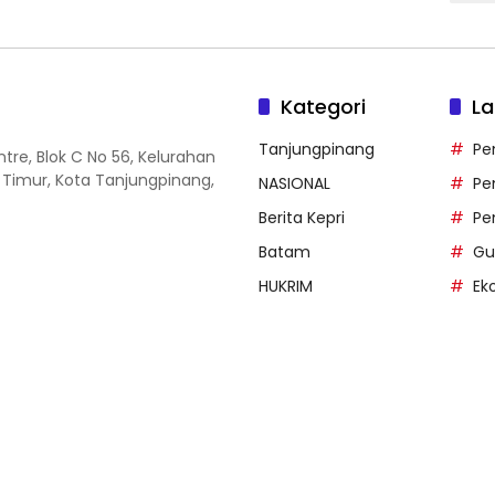
Kategori
La
Tanjungpinang
Pe
entre, Blok C No 56, Kelurahan
 Timur, Kota Tanjungpinang,
NASIONAL
Pe
Berita Kepri
Pe
Batam
Gu
HUKRIM
Ek