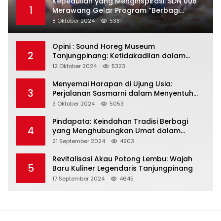
Kepedulian yang Menginspirasi: SDN 006
1
Merawang Gelar Program “Berbagi
Segenggam Beras”
8 Oktober 2024
5381
Opini : Sound Horeg Museum
2
Tanjungpinang: Ketidakadilan dalam
Representasi
12 Oktober 2024
5323
Menyemai Harapan di Ujung Usia:
3
Perjalanan Sasmarni dalam Menyentuh
Hati dan Jiwa
3 Oktober 2024
5053
Pindapata: Keindahan Tradisi Berbagi
4
yang Menghubungkan Umat dalam
Spiritualitas dan Kebersamaan dalam
21 September 2024
4903
Agama Buddha
Revitalisasi Akau Potong Lembu: Wajah
5
Baru Kuliner Legendaris Tanjungpinang
17 September 2024
4645