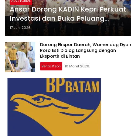
ADVETORIAL
Ansar Dorong KADIN Kepri Perkuat
Investasi dan Buka Peluang
Ekonomi Global
17 Juni 2026
Dorong Ekspor Daerah, Wamendag Dyah
Roro Esti Dialog Langsung dengan
Eksportir di Bintan
Berita Kepri
10 Maret 2026