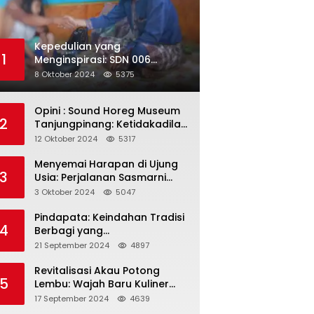
Kepedulian yang
1
Menginspirasi: SDN 006
Merawang Gelar Program
8 Oktober 2024
5375
“Berbagi Segenggam Beras”
Opini : Sound Horeg Museum
2
Tanjungpinang: Ketidakadilan
dalam Representasi
12 Oktober 2024
5317
Menyemai Harapan di Ujung
3
Usia: Perjalanan Sasmarni
dalam Menyentuh Hati dan
3 Oktober 2024
5047
Jiwa
Pindapata: Keindahan Tradisi
4
Berbagi yang
Menghubungkan Umat dalam
21 September 2024
4897
Spiritualitas dan
Kebersamaan dalam Agama
Revitalisasi Akau Potong
5
Buddha
Lembu: Wajah Baru Kuliner
Legendaris Tanjungpinang
17 September 2024
4639