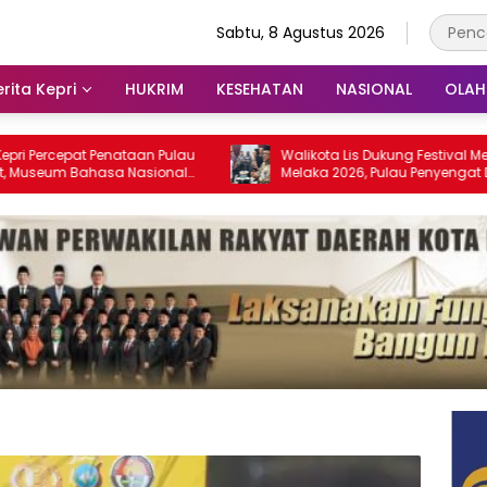
Sabtu, 8 Agustus 2026
rita Kepri
HUKRIM
KESEHATAN
NASIONAL
OLA
at Penataan Pulau
Walikota Lis Dukung Festival Media Selat
Bahasa Nasional
Melaka 2026, Pulau Penyengat Disiapkan
28
Jadi Etalase Budaya Melayu