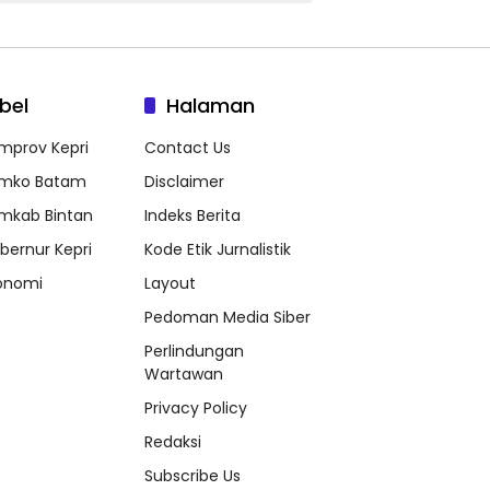
bel
Halaman
mprov Kepri
Contact Us
mko Batam
Disclaimer
mkab Bintan
Indeks Berita
bernur Kepri
Kode Etik Jurnalistik
onomi
Layout
Pedoman Media Siber
Perlindungan
Wartawan
Privacy Policy
Redaksi
Subscribe Us