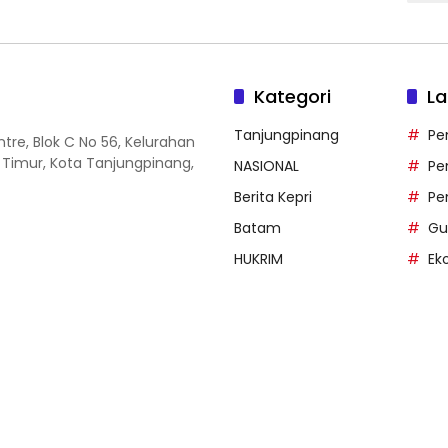
Kategori
La
Tanjungpinang
Pe
entre, Blok C No 56, Kelurahan
 Timur, Kota Tanjungpinang,
NASIONAL
Pe
Berita Kepri
Pe
Batam
Gu
HUKRIM
Ek