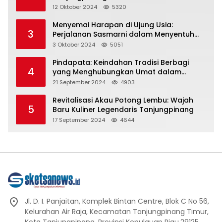
Representasi
12 Oktober 2024
5320
Menyemai Harapan di Ujung Usia:
3
Perjalanan Sasmarni dalam Menyentuh
Hati dan Jiwa
3 Oktober 2024
5051
Pindapata: Keindahan Tradisi Berbagi
4
yang Menghubungkan Umat dalam
Spiritualitas dan Kebersamaan dalam
21 September 2024
4903
Agama Buddha
Revitalisasi Akau Potong Lembu: Wajah
5
Baru Kuliner Legendaris Tanjungpinang
17 September 2024
4644
Jl. D. I. Panjaitan, Komplek Bintan Centre, Blok C No 56,
Kelurahan Air Raja, Kecamatan Tanjungpinang Timur,