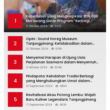
Kepedulian yang Menginspirasi: SDN 006
1
Merawang Gelar Program “Berbagi
Segenggam Beras”
8 Oktober 2024
5372
Opini : Sound Horeg Museum
2
Tanjungpinang: Ketidakadilan dalam
Representasi
12 Oktober 2024
5316
Menyemai Harapan di Ujung Usia:
3
Perjalanan Sasmarni dalam Menyentuh
Hati dan Jiwa
3 Oktober 2024
5046
Pindapata: Keindahan Tradisi Berbagi
4
yang Menghubungkan Umat dalam
Spiritualitas dan Kebersamaan dalam
21 September 2024
4894
Agama Buddha
Revitalisasi Akau Potong Lembu: Wajah
5
Baru Kuliner Legendaris Tanjungpinang
17 September 2024
4635