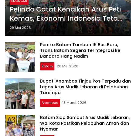
EKONOMI
Pelindo Catat Kenaikan Arus Peti
Kemas, Ekonomi Indonesia Tetap
Solid
29 Mei 2026
Pemko Batam Tambah 19 Bus Baru,
Trans Batam Segera Terintegrasi ke
Bandara Hang Nadim
Batam
26 Mei 2026
Bupati Anambas Tinjau Pos Terpadu dan
Lepas Arus Mudik Lebaran di Pelabuhan
Tarempa
Anambas
15 Maret 2026
Batam Siap Sambut Arus Mudik Lebaran,
Walikota Pastikan Pelabuhan Aman dan
Nyaman