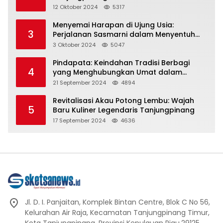
Representasi
12 Oktober 2024
5317
Menyemai Harapan di Ujung Usia:
3
Perjalanan Sasmarni dalam Menyentuh
Hati dan Jiwa
3 Oktober 2024
5047
Pindapata: Keindahan Tradisi Berbagi
4
yang Menghubungkan Umat dalam
Spiritualitas dan Kebersamaan dalam
21 September 2024
4894
Agama Buddha
Revitalisasi Akau Potong Lembu: Wajah
5
Baru Kuliner Legendaris Tanjungpinang
17 September 2024
4636
Jl. D. I. Panjaitan, Komplek Bintan Centre, Blok C No 56,
Kelurahan Air Raja, Kecamatan Tanjungpinang Timur,