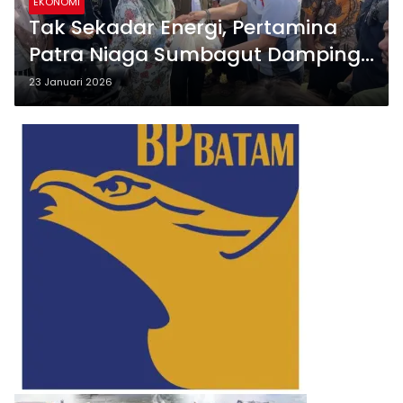
EKONOMI
Tak Sekadar Energi, Pertamina
Patra Niaga Sumbagut Dampingi
Warga Huntara Ketapiang
23 Januari 2026
Bangkit Pascabencana