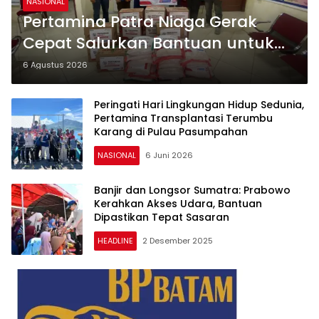
NASIONAL
Pertamina Patra Niaga Gerak
Cepat Salurkan Bantuan untuk
Korban Banjir di Padang
6 Agustus 2026
Peringati Hari Lingkungan Hidup Sedunia,
Pertamina Transplantasi Terumbu
Karang di Pulau Pasumpahan
NASIONAL
6 Juni 2026
Banjir dan Longsor Sumatra: Prabowo
Kerahkan Akses Udara, Bantuan
Dipastikan Tepat Sasaran
HEADLINE
2 Desember 2025