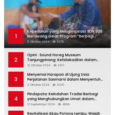
Kepedulian yang Menginspirasi: SDN 006
1
Merawang Gelar Program “Berbagi
Segenggam Beras”
8 Oktober 2024
5375
Opini : Sound Horeg Museum
2
Tanjungpinang: Ketidakadilan dalam
Representasi
12 Oktober 2024
5317
Menyemai Harapan di Ujung Usia:
3
Perjalanan Sasmarni dalam Menyentuh
Hati dan Jiwa
3 Oktober 2024
5047
Pindapata: Keindahan Tradisi Berbagi
4
yang Menghubungkan Umat dalam
Spiritualitas dan Kebersamaan dalam
21 September 2024
4896
Agama Buddha
Revitalisasi Akau Potong Lembu: Wajah