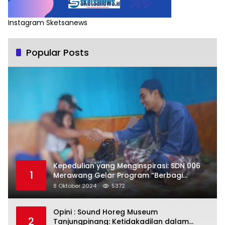
Instagram Sketsanews
Popular Posts
Kepedulian yang Menginspirasi: SDN 006
1
Merawang Gelar Program “Berbagi
Segenggam Beras”
8 Oktober 2024
5372
Opini : Sound Horeg Museum
2
Tanjungpinang: Ketidakadilan dalam