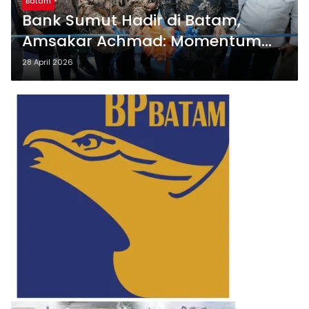
Batam
Bank Sumut Hadir di Batam,
Amsakar Achmad: Momentum
Perkuat Investasi dan UMKM
28 April 2026