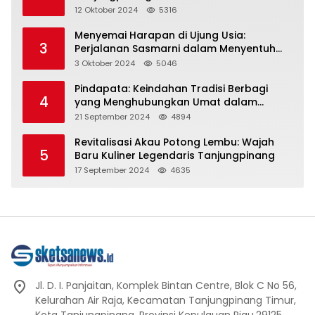
Representasi
12 Oktober 2024
5316
Menyemai Harapan di Ujung Usia:
3
Perjalanan Sasmarni dalam Menyentuh
Hati dan Jiwa
3 Oktober 2024
5046
Pindapata: Keindahan Tradisi Berbagi
4
yang Menghubungkan Umat dalam
Spiritualitas dan Kebersamaan dalam
21 September 2024
4894
Agama Buddha
Revitalisasi Akau Potong Lembu: Wajah
5
Baru Kuliner Legendaris Tanjungpinang
17 September 2024
4635
Jl. D. I. Panjaitan, Komplek Bintan Centre, Blok C No 56,
Kelurahan Air Raja, Kecamatan Tanjungpinang Timur,
Kota Tanjungpinang, Provinsi Kepulauan Riau.29125.