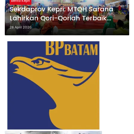
Berita Kepri
Sekdaprov Kepri: MTQH Sarana
Lahirkan Qori-Qoriah Terbaik
hingga Tingkat Nasional
28 April 2026