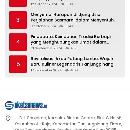
Representasi
12 Oktober 2024
5319
Menyemai Harapan di Ujung Usia:
3
Perjalanan Sasmarni dalam Menyentuh
Hati dan Jiwa
3 Oktober 2024
5049
Pindapata: Keindahan Tradisi Berbagi
4
yang Menghubungkan Umat dalam
Spiritualitas dan Kebersamaan dalam
21 September 2024
4898
Agama Buddha
Revitalisasi Akau Potong Lembu: Wajah
5
Baru Kuliner Legendaris Tanjungpinang
17 September 2024
4641
Jl. D. I. Panjaitan, Komplek Bintan Centre, Blok C No 56,
Kelurahan Air Raja, Kecamatan Tanjungpinang Timur,