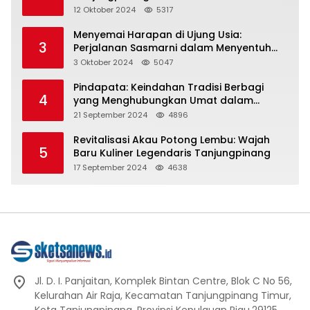
Representasi
12 Oktober 2024
5317
Menyemai Harapan di Ujung Usia:
3
Perjalanan Sasmarni dalam Menyentuh
Hati dan Jiwa
3 Oktober 2024
5047
Pindapata: Keindahan Tradisi Berbagi
4
yang Menghubungkan Umat dalam
Spiritualitas dan Kebersamaan dalam
21 September 2024
4896
Agama Buddha
Revitalisasi Akau Potong Lembu: Wajah
5
Baru Kuliner Legendaris Tanjungpinang
17 September 2024
4638
Jl. D. I. Panjaitan, Komplek Bintan Centre, Blok C No 56,
Kelurahan Air Raja, Kecamatan Tanjungpinang Timur,