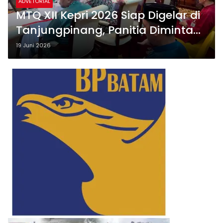
ADVETORIAL
MTQ XII Kepri 2026 Siap Digelar di
Tanjungpinang, Panitia Diminta
Tuntaskan Persiapan Sebelum
19 Juni 2026
Kafilah Tiba