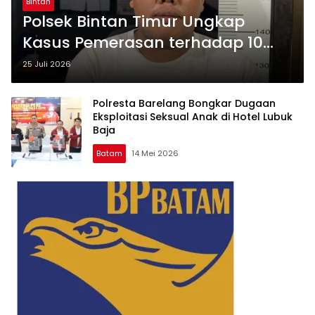
Bintan
Polsek Bintan Timur Ungkap
Kasus Pemerasan terhadap 10
Anak, Satu Tersangka Ditangkap
25 Juli 2026
Polresta Barelang Bongkar Dugaan
Eksploitasi Seksual Anak di Hotel Lubuk
Baja
Batam
14 Mei 2026