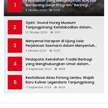
Kepedulian yang Menginspirasi: SDN 006
1
Merawang Gelar Program “Berbagi
Segenggam Beras”
8 Oktober 2024
5375
Opini : Sound Horeg Museum
2
Tanjungpinang: Ketidakadilan dalam
Representasi
12 Oktober 2024
5317
Menyemai Harapan di Ujung Usia:
3
Perjalanan Sasmarni dalam Menyentuh
Hati dan Jiwa
3 Oktober 2024
5047
Pindapata: Keindahan Tradisi Berbagi
4
yang Menghubungkan Umat dalam
Spiritualitas dan Kebersamaan dalam
21 September 2024
4898
Agama Buddha
Revitalisasi Akau Potong Lembu: Wajah
5
Baru Kuliner Legendaris Tanjungpinang
17 September 2024
4639