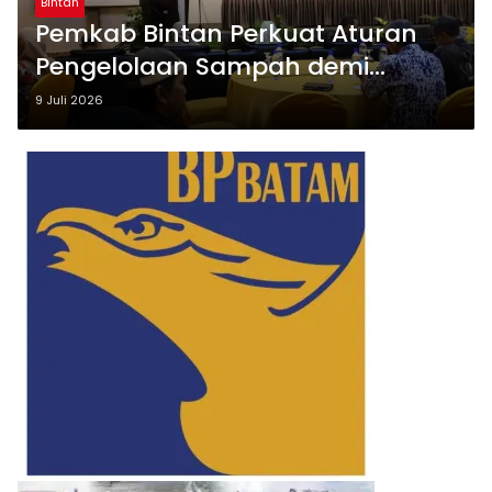
Bintan
Pemkab Bintan Perkuat Aturan
Pengelolaan Sampah demi
Lingkungan yang Bersih dan
9 Juli 2026
Lestari