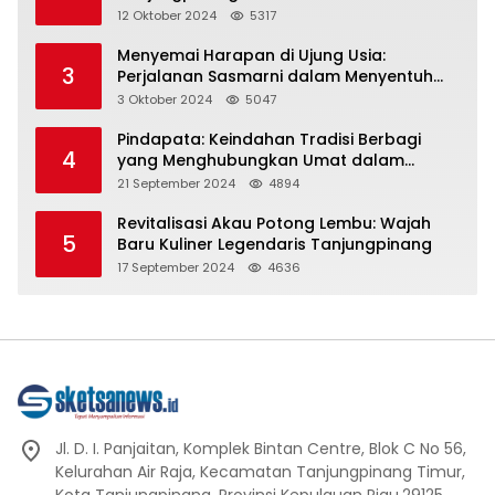
Representasi
12 Oktober 2024
5317
Menyemai Harapan di Ujung Usia:
3
Perjalanan Sasmarni dalam Menyentuh
Hati dan Jiwa
3 Oktober 2024
5047
Pindapata: Keindahan Tradisi Berbagi
4
yang Menghubungkan Umat dalam
Spiritualitas dan Kebersamaan dalam
21 September 2024
4894
Agama Buddha
Revitalisasi Akau Potong Lembu: Wajah
5
Baru Kuliner Legendaris Tanjungpinang
17 September 2024
4636
Jl. D. I. Panjaitan, Komplek Bintan Centre, Blok C No 56,
Kelurahan Air Raja, Kecamatan Tanjungpinang Timur,