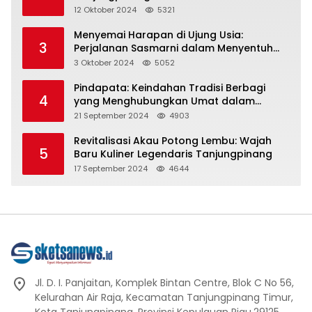
Representasi
12 Oktober 2024
5321
Menyemai Harapan di Ujung Usia:
3
Perjalanan Sasmarni dalam Menyentuh
Hati dan Jiwa
3 Oktober 2024
5052
Pindapata: Keindahan Tradisi Berbagi
4
yang Menghubungkan Umat dalam
Spiritualitas dan Kebersamaan dalam
21 September 2024
4903
Agama Buddha
Revitalisasi Akau Potong Lembu: Wajah
5
Baru Kuliner Legendaris Tanjungpinang
17 September 2024
4644
Jl. D. I. Panjaitan, Komplek Bintan Centre, Blok C No 56,
Kelurahan Air Raja, Kecamatan Tanjungpinang Timur,