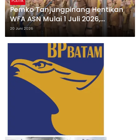
POLITIK
Pemko Tanjungpinang Hentikan
WFA ASN Mulai 1 Juli 2026,
Evaluasi Dinilai Belum Maksimal
20 Juni 2026