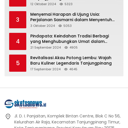
Representasi
12 Oktober 2024
5323
Menyemai Harapan di Ujung Usia:
3
Perjalanan Sasmarni dalam Menyentuh
Hati dan Jiwa
3 Oktober 2024
5053
Pindapata: Keindahan Tradisi Berbagi
4
yang Menghubungkan Umat dalam
Spiritualitas dan Kebersamaan dalam
21 September 2024
4905
Agama Buddha
Revitalisasi Akau Potong Lembu: Wajah
5
Baru Kuliner Legendaris Tanjungpinang
17 September 2024
4645
Jl. D. I. Panjaitan, Komplek Bintan Centre, Blok C No 56,
Kelurahan Air Raja, Kecamatan Tanjungpinang Timur,