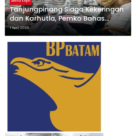
Berita Kepri
Tanjungpinang Siaga Kekeringan
dan Karhutla, Pemko Bahas
Status Darurat
1 April 2026