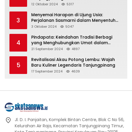
Representasi
12 Oktober 2024
5317
Menyemai Harapan di Ujung Usia:
3
Perjalanan Sasmarni dalam Menyentuh
Hati dan Jiwa
3 Oktober 2024
5047
Pindapata: Keindahan Tradisi Berbagi
4
yang Menghubungkan Umat dalam
Spiritualitas dan Kebersamaan dalam
21 September 2024
4897
Agama Buddha
Revitalisasi Akau Potong Lembu: Wajah
5
Baru Kuliner Legendaris Tanjungpinang
17 September 2024
4639
Jl. D. I. Panjaitan, Komplek Bintan Centre, Blok C No 56,
Kelurahan Air Raja, Kecamatan Tanjungpinang Timur,