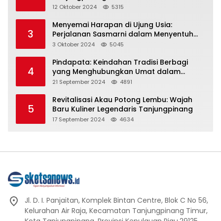
Representasi
12 Oktober 2024
5315
Menyemai Harapan di Ujung Usia:
3
Perjalanan Sasmarni dalam Menyentuh
Hati dan Jiwa
3 Oktober 2024
5045
Pindapata: Keindahan Tradisi Berbagi
4
yang Menghubungkan Umat dalam
Spiritualitas dan Kebersamaan dalam
21 September 2024
4891
Agama Buddha
Revitalisasi Akau Potong Lembu: Wajah
5
Baru Kuliner Legendaris Tanjungpinang
17 September 2024
4634
Jl. D. I. Panjaitan, Komplek Bintan Centre, Blok C No 56,
Kelurahan Air Raja, Kecamatan Tanjungpinang Timur,
Kota Tanjungpinang, Provinsi Kepulauan Riau.29125.