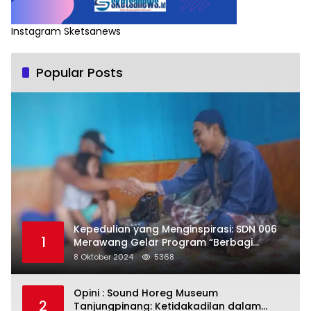
Instagram Sketsanews
Popular Posts
Kepedulian yang Menginspirasi: SDN 006
1
Merawang Gelar Program “Berbagi
Segenggam Beras”
8 Oktober 2024
5368
Opini : Sound Horeg Museum
2
Tanjungpinang: Ketidakadilan dalam