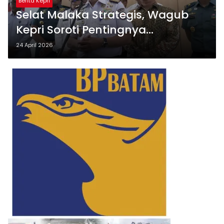
Berita Kepri
Selat Malaka Strategis, Wagub
Kepri Soroti Pentingnya
Keamanan Maritim di Hadapan
24 April 2026
Bakamla RI