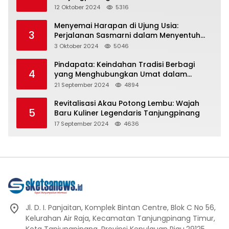
Representasi
12 Oktober 2024
5316
Menyemai Harapan di Ujung Usia:
3
Perjalanan Sasmarni dalam Menyentuh
Hati dan Jiwa
3 Oktober 2024
5046
Pindapata: Keindahan Tradisi Berbagi
4
yang Menghubungkan Umat dalam
Spiritualitas dan Kebersamaan dalam
21 September 2024
4894
Agama Buddha
Revitalisasi Akau Potong Lembu: Wajah
5
Baru Kuliner Legendaris Tanjungpinang
17 September 2024
4636
Jl. D. I. Panjaitan, Komplek Bintan Centre, Blok C No 56,
Kelurahan Air Raja, Kecamatan Tanjungpinang Timur,
Kota Tanjungpinang, Provinsi Kepulauan Riau.29125.