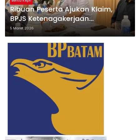
Berita Kepri
Ribuan Peserta Ajukan Klaim,
BPJS Ketenagakerjaan
Tanjungpinang Cairkan Rp17,89
5 Maret 2026
Miliar