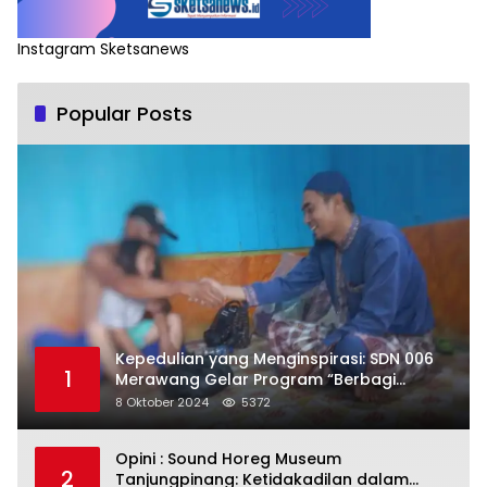
Instagram Sketsanews
Popular Posts
Kepedulian yang Menginspirasi: SDN 006
1
Merawang Gelar Program “Berbagi
Segenggam Beras”
8 Oktober 2024
5372
Opini : Sound Horeg Museum
2
Tanjungpinang: Ketidakadilan dalam