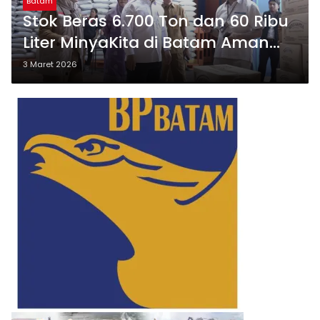
Batam
Stok Beras 6.700 Ton dan 60 Ribu
Liter MinyaKita di Batam Aman
hingga Idulfitri 2026
3 Maret 2026