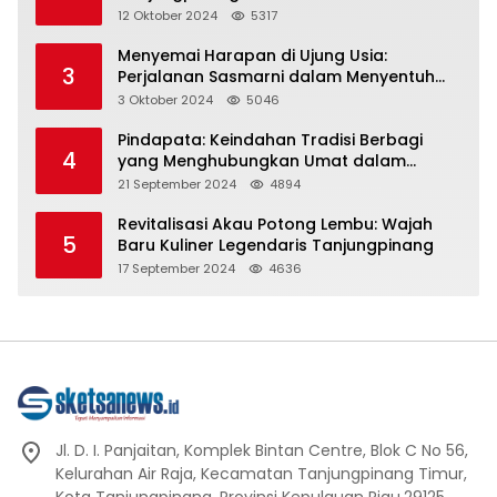
Representasi
12 Oktober 2024
5317
Menyemai Harapan di Ujung Usia:
3
Perjalanan Sasmarni dalam Menyentuh
Hati dan Jiwa
3 Oktober 2024
5046
Pindapata: Keindahan Tradisi Berbagi
4
yang Menghubungkan Umat dalam
Spiritualitas dan Kebersamaan dalam
21 September 2024
4894
Agama Buddha
Revitalisasi Akau Potong Lembu: Wajah
5
Baru Kuliner Legendaris Tanjungpinang
17 September 2024
4636
Jl. D. I. Panjaitan, Komplek Bintan Centre, Blok C No 56,
Kelurahan Air Raja, Kecamatan Tanjungpinang Timur,
Kota Tanjungpinang, Provinsi Kepulauan Riau.29125.