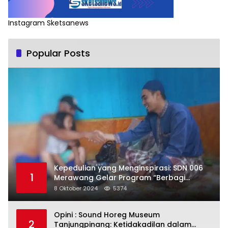
Instagram Sketsanews
Popular Posts
Kepedulian yang Menginspirasi: SDN 006
1
Merawang Gelar Program “Berbagi
Segenggam Beras”
8 Oktober 2024
5374
Opini : Sound Horeg Museum
2
Tanjungpinang: Ketidakadilan dalam