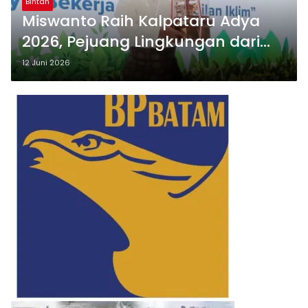
Bintan
Miswanto Raih Kalpataru Adya
2026, Pejuang Lingkungan dari
Bintan yang Menginspirasi
12 Juni 2026
Indonesia