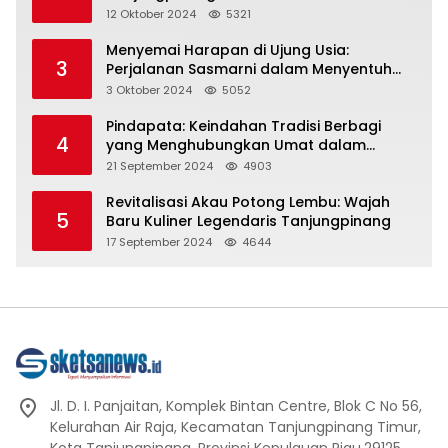
Representasi
12 Oktober 2024
5321
Menyemai Harapan di Ujung Usia:
3
Perjalanan Sasmarni dalam Menyentuh
Hati dan Jiwa
3 Oktober 2024
5052
Pindapata: Keindahan Tradisi Berbagi
4
yang Menghubungkan Umat dalam
Spiritualitas dan Kebersamaan dalam
21 September 2024
4903
Agama Buddha
Revitalisasi Akau Potong Lembu: Wajah
5
Baru Kuliner Legendaris Tanjungpinang
17 September 2024
4644
Jl. D. I. Panjaitan, Komplek Bintan Centre, Blok C No 56,
Kelurahan Air Raja, Kecamatan Tanjungpinang Timur,