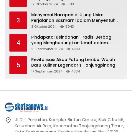
Representasi
12 Oktober 2024
5313
Menyemai Harapan di Ujung Usia:
3
Perjalanan Sasmarni dalam Menyentuh
Hati dan Jiwa
3 Oktober 2024
5043
Pindapata: Keindahan Tradisi Berbagi
4
yang Menghubungkan Umat dalam
Spiritualitas dan Kebersamaan dalam
21 September 2024
4889
Agama Buddha
Revitalisasi Akau Potong Lembu: Wajah
5
Baru Kuliner Legendaris Tanjungpinang
17 September 2024
4634
Jl. D. I. Panjaitan, Komplek Bintan Centre, Blok C No 56,
Kelurahan Air Raja, Kecamatan Tanjungpinang Timur,