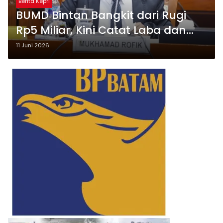
Berita Kepri
BUMD Bintan Bangkit dari Rugi
Rp5 Miliar, Kini Catat Laba dan
Siap Setor Dividen untuk Daerah
11 Juni 2026