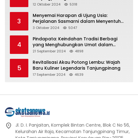
Representasi
12 Oktober 2024
5318
Menyemai Harapan di Ujung Usia:
3
Perjalanan Sasmarni dalam Menyentuh
Hati dan Jiwa
3 Oktober 2024
5047
Pindapata: Keindahan Tradisi Berbagi
4
yang Menghubungkan Umat dalam
Spiritualitas dan Kebersamaan dalam
21 September 2024
4898
Agama Buddha
Revitalisasi Akau Potong Lembu: Wajah
5
Baru Kuliner Legendaris Tanjungpinang
17 September 2024
4639
Jl. D. I. Panjaitan, Komplek Bintan Centre, Blok C No 56,
Kelurahan Air Raja, Kecamatan Tanjungpinang Timur,
Kota Tanjungpinang, Provinsi Kepulauan Riau.29125.