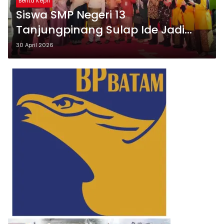
Berita Kepri
Siswa SMP Negeri 13
Tanjungpinang Sulap Ide Jadi
Karya: Bazar Kreatif Penuh Inovasi
30 April 2026