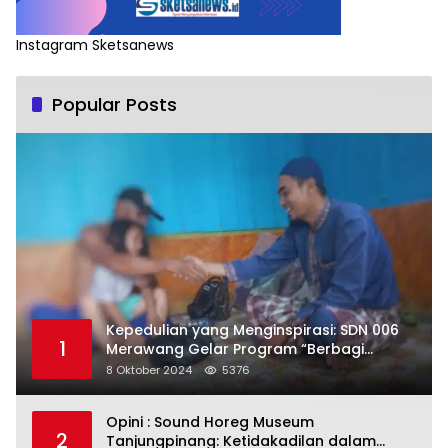
Instagram Sketsanews
Popular Posts
Kepedulian yang Menginspirasi: SDN 006
1
Merawang Gelar Program “Berbagi
Segenggam Beras”
8 Oktober 2024
5376
Opini : Sound Horeg Museum
2
Tanjungpinang: Ketidakadilan dalam