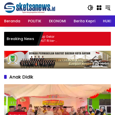
Langsung
content
ke
konten
Beranda
POLITIK
EKONOMI
Berita Kepri
HUKRI
 STISIPOL Raja Haji Gelar
Breaking News
no, Meriahkan HUT RI ke-
Anak Didik