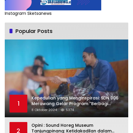
Instagram Sketsanews
Popular Posts
Kepedulian yang Menginspirasi: SDN 006
1
Merawang Gelar Program “Berbagi
Segenggam Beras”
8 Oktober 2024
5374
Opini : Sound Horeg Museum
2
Tanjungpinang: Ketidakadilan dalam