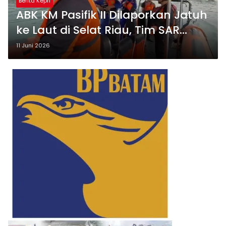
Berita Kepri
ABK KM Pasifik II Dilaporkan Jatuh
ke Laut di Selat Riau, Tim SAR
Masih Lakukan Pencarian
11 Juni 2026