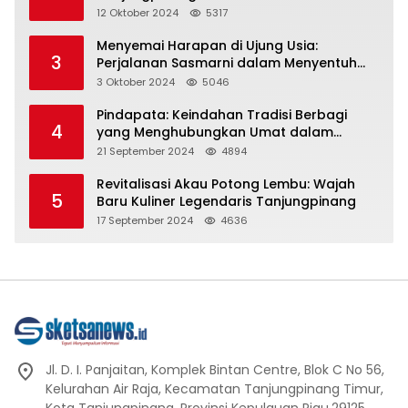
Representasi
12 Oktober 2024
5317
Menyemai Harapan di Ujung Usia:
3
Perjalanan Sasmarni dalam Menyentuh
Hati dan Jiwa
3 Oktober 2024
5046
Pindapata: Keindahan Tradisi Berbagi
4
yang Menghubungkan Umat dalam
Spiritualitas dan Kebersamaan dalam
21 September 2024
4894
Agama Buddha
Revitalisasi Akau Potong Lembu: Wajah
5
Baru Kuliner Legendaris Tanjungpinang
17 September 2024
4636
Jl. D. I. Panjaitan, Komplek Bintan Centre, Blok C No 56,
Kelurahan Air Raja, Kecamatan Tanjungpinang Timur,
Kota Tanjungpinang, Provinsi Kepulauan Riau.29125.