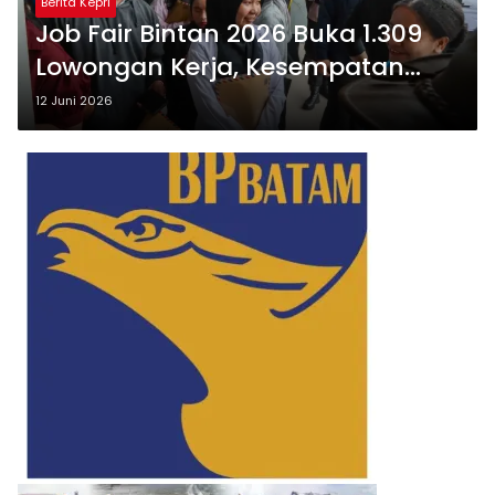
Berita Kepri
Job Fair Bintan 2026 Buka 1.309
Lowongan Kerja, Kesempatan
Emas bagi Pencari Kerja Lokal
12 Juni 2026