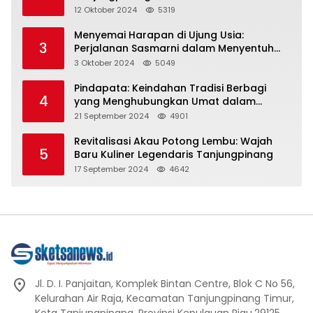
Representasi
12 Oktober 2024
5319
Menyemai Harapan di Ujung Usia:
3
Perjalanan Sasmarni dalam Menyentuh
Hati dan Jiwa
3 Oktober 2024
5049
Pindapata: Keindahan Tradisi Berbagi
4
yang Menghubungkan Umat dalam
Spiritualitas dan Kebersamaan dalam
21 September 2024
4901
Agama Buddha
Revitalisasi Akau Potong Lembu: Wajah
5
Baru Kuliner Legendaris Tanjungpinang
17 September 2024
4642
Jl. D. I. Panjaitan, Komplek Bintan Centre, Blok C No 56,
Kelurahan Air Raja, Kecamatan Tanjungpinang Timur,