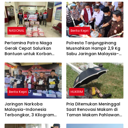
NASIONAL
Berita Kepri
Pertamina Patra Niaga
Polresta Tanjungpinang
Gerak Cepat Salurkan
Musnahkan Hampir 2,9 Kg
Bantuan untuk Korban
Sabu Jaringan Malaysia–
Banjir di Padang
Indonesia, Selamatkan
Ribuan Jiwa
Berita Kepri
HUKRIM
Jaringan Narkoba
Pria Ditemukan Meninggal
Malaysia–Indonesia
Saat Renovasi Makam di
Terbongkar, 3 Kilogram
Taman Makam Pahlawan
Sabu Gagal Masuk Jambi
Tanjungpinang
Lewat Tanjungpinang