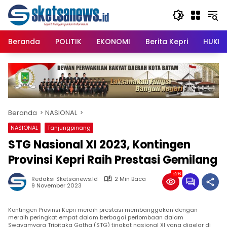
Langsung
content
ke
konten
Beranda
POLITIK
EKONOMI
Berita Kepri
HUKRI
Beranda
NASIONAL
NASIONAL
Tanjungpinang
STG Nasional XI 2023, Kontingen
Provinsi Kepri Raih Prestasi Gemilang
526
Redaksi Sketsanews.id
2 Min Baca
9 November 2023
Kontingen Provinsi Kepri meraih prestasi membanggakan dengan
meraih peringkat empat dalam berbagai perlombaan dalam
Swayamvara Tripitaka Gatha (STG) tingkat nasional XI yang digelar di