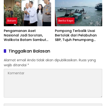
Batam
Berita Kepri
Pengamanan Aset
Pompong Terbalik Usai
Nasional Jadi Sorotan,
Bertolak dari Pelabuhan
Walikota Batam Sambut
SBP, Tujuh Penumpang
Kunjungan Panglima TNI di
Selamat Berkat Aksi Cepat
Kepri
Satpolairud dan KPLP
Tinggalkan Balasan
Alamat email Anda tidak akan dipublikasikan.
Ruas yang
wajib ditandai
*