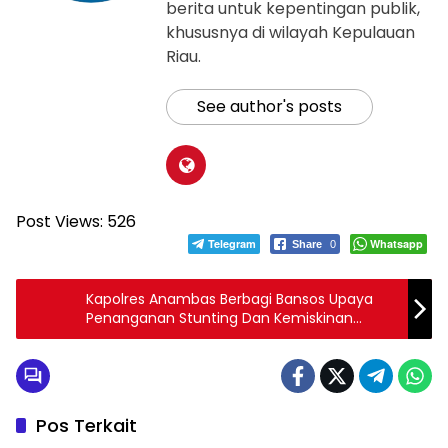
berita untuk kepentingan publik,
khususnya di wilayah Kepulauan
Riau.
See author's posts
Post Views:
526
Telegram
Whatsapp
Share
0
Kapolres Anambas Berbagi Bansos Upaya
Penanganan Stunting Dan Kemiskinan
Ekstrem
Pos Terkait