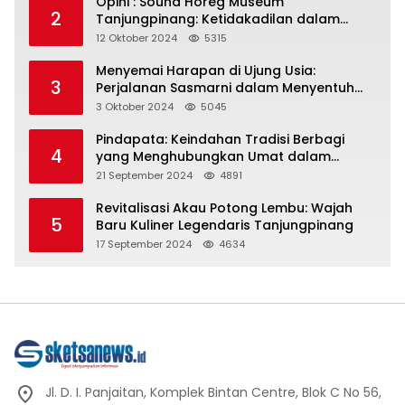
Opini : Sound Horeg Museum
2
Tanjungpinang: Ketidakadilan dalam
Representasi
12 Oktober 2024
5315
Menyemai Harapan di Ujung Usia:
3
Perjalanan Sasmarni dalam Menyentuh
Hati dan Jiwa
3 Oktober 2024
5045
Pindapata: Keindahan Tradisi Berbagi
4
yang Menghubungkan Umat dalam
Spiritualitas dan Kebersamaan dalam
21 September 2024
4891
Agama Buddha
Revitalisasi Akau Potong Lembu: Wajah
5
Baru Kuliner Legendaris Tanjungpinang
17 September 2024
4634
Jl. D. I. Panjaitan, Komplek Bintan Centre, Blok C No 56,