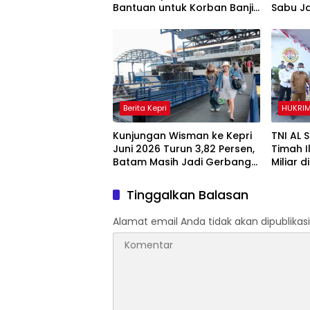
Bantuan untuk Korban Banjir
Sabu J
di Padang
Indones
Ribuan 
Berita Kepri
HUKRI
Kunjungan Wisman ke Kepri
TNI AL S
Juni 2026 Turun 3,82 Persen,
Timah Il
Batam Masih Jadi Gerbang
Miliar d
Utama Wisatawan
Mancanegara
Tinggalkan Balasan
Alamat email Anda tidak akan dipublikasi