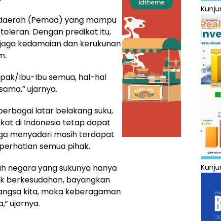
Kunju
h daerah (Pemda) yang mampu
oleran. Dengan predikat itu,
enjaga kedamaian dan kerukunan
m.
Bapak/Ibu-Ibu semua, hal-hal
rsama,” ujarnya.
 berbagai latar belakang suku,
at di Indonesia tetap dapat
juga menyadari masih terdapat
 perhatian semua pihak.
uah negara yang sukunya hanya
Kunju
idak berkesudahan, bayangkan
bangsa kita, maka keberagaman
,” ujarnya.