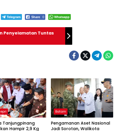
Telegram
Whatsapp
Share
0
an Penyelamatan Tuntas
Kepri
Batam
ta Tanjungpinang
Pengamanan Aset Nasional
kan Hampir 2,9 Kg
Jadi Sorotan, Walikota