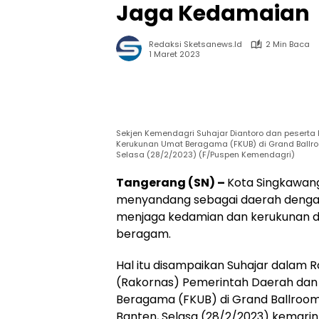
Jaga Kedamaian
Redaksi Sketsanews.id
2 Min Baca
1 Maret 2023
Sekjen Kemendagri Suhajar Diantoro dan peserta
Kerukunan Umat Beragama (FKUB) di Grand Ballroo
Selasa (28/2/2023) (F/Puspen Kemendagri)
Tangerang (SN) –
Kota Singkawan
menyandang sebagai daerah denga
menjaga kedamian dan kerukunan d
beragam.
Hal itu disampaikan Suhajar dalam R
(Rakornas) Pemerintah Daerah da
Beragama (FKUB) di Grand Ballroom
Banten, Selasa (28/2/2023) kemarin