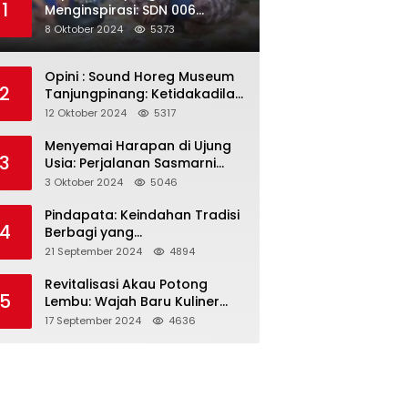
1
Menginspirasi: SDN 006
Merawang Gelar Program
8 Oktober 2024
5373
“Berbagi Segenggam Beras”
Opini : Sound Horeg Museum
2
Tanjungpinang: Ketidakadilan
dalam Representasi
12 Oktober 2024
5317
Menyemai Harapan di Ujung
3
Usia: Perjalanan Sasmarni
dalam Menyentuh Hati dan
3 Oktober 2024
5046
Jiwa
Pindapata: Keindahan Tradisi
4
Berbagi yang
Menghubungkan Umat dalam
21 September 2024
4894
Spiritualitas dan
Kebersamaan dalam Agama
Revitalisasi Akau Potong
5
Buddha
Lembu: Wajah Baru Kuliner
Legendaris Tanjungpinang
17 September 2024
4636