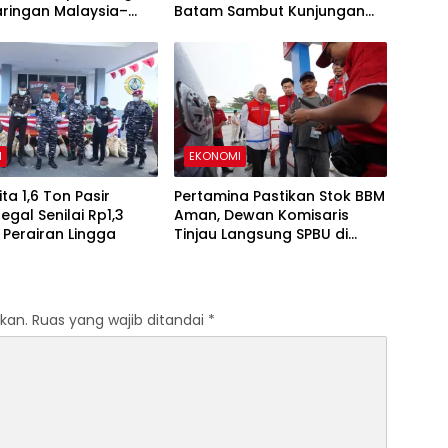
aringan Malaysia–
Batam Sambut Kunjungan
ia, Selamatkan
Panglima TNI di Kepri
Jiwa
M
EKONOMI
ita 1,6 Ton Pasir
Pertamina Pastikan Stok BBM
egal Senilai Rp1,3
Aman, Dewan Komisaris
i Perairan Lingga
Tinjau Langsung SPBU di
Sumut
kan.
Ruas yang wajib ditandai
*