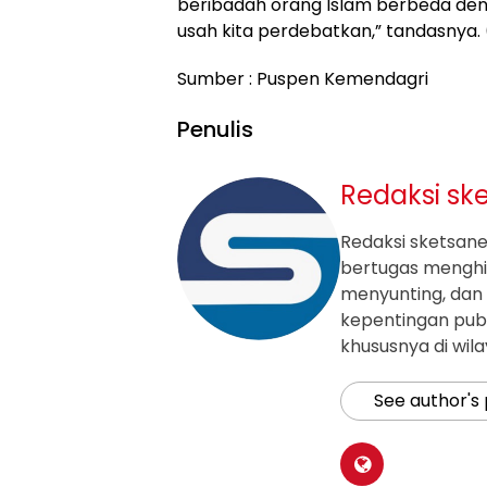
beribadah orang Islam berbeda deng
usah kita perdebatkan,” tandasnya.
Sumber : Puspen Kemendagri
Penulis
Redaksi sk
Redaksi sketsanew
bertugas mengh
menyunting, dan 
kepentingan publ
khususnya di wil
See author's