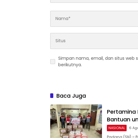
Simpan nama, email, dan situs web 
berikutnya.
Baca Juga
Pertamina 
Bantuan un
NASIONAL
6 Ag
Padang (SN) – P