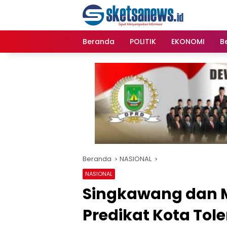
Langsung
content
ke
konten
Beranda
POLITIK
EKONOMI
Be
Beranda
NASIONAL
NASIONAL
Singkawang dan
Predikat Kota Tole