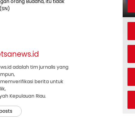
an orang Buddha, itu tidak
 (SN)
etsanews.id
s.id adalah tim jurnalis yang
impun,
memverifikasi berita untuk
ik,
ayah Kepulauan Riau.
 posts