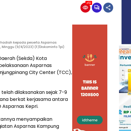
452
 hadiah kepada peserta Asparnas
Minggu (9/4/2023) (F/Diskominfo Tpi)
Daerah (Sekda) Kota
 pelaksanaan Asparnas
jungpinang City Center (TCC),
elah dilaksanakan sejak 7-9
aksana berkat kerjasama antara
Asparnas Kepri.
utannya menyampaikan
egiatan Asparnas Kampung