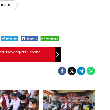
 posts
Telegram
Whatsapp
Share
0
ama Bhayangkari Cabang