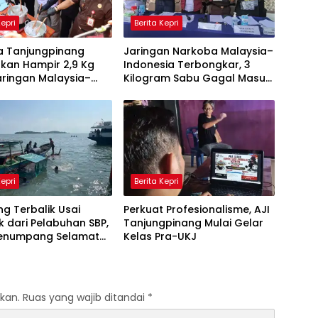
Kepri
Berita Kepri
ta Tanjungpinang
Jaringan Narkoba Malaysia–
kan Hampir 2,9 Kg
Indonesia Terbongkar, 3
aringan Malaysia–
Kilogram Sabu Gagal Masuk
ia, Selamatkan
Jambi Lewat Tanjungpinang
Jiwa
Kepri
Berita Kepri
g Terbalik Usai
Perkuat Profesionalisme, AJI
k dari Pelabuhan SBP,
Tanjungpinang Mulai Gelar
Penumpang Selamat
Kelas Pra-UKJ
Aksi Cepat
irud dan KPLP
kan.
Ruas yang wajib ditandai
*