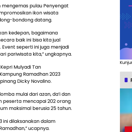
ah mengemas pulau Penyengat
mpromosikan ikon wisata
dong-bondong datang.
akukan kedepan, bagaimana
ara baik ini bisa kita jual
Event seperti ini juga menjadi
ri pariwisata kita,” ungkapnya.
Kunju
Kepri Mulyadi Tan
s Kampung Ramadhan 2023
gpinang Dicky Novalino.
lomba mulai dari azan, da’i dan
n peserta mencapai 202 orang
mum maksimal berusia 25 tahun.
ini dilaksanakan dalam
Ramadhan,” ucapnya.