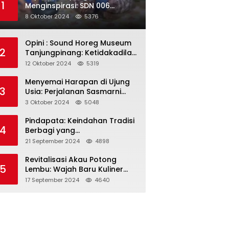
1
Menginspirasi: SDN 006
Merawang Gelar Program
8 Oktober 2024
5376
“Berbagi Segenggam Beras”
Opini : Sound Horeg Museum
2
Tanjungpinang: Ketidakadilan
dalam Representasi
12 Oktober 2024
5319
Menyemai Harapan di Ujung
3
Usia: Perjalanan Sasmarni
dalam Menyentuh Hati dan
3 Oktober 2024
5048
Jiwa
Pindapata: Keindahan Tradisi
4
Berbagi yang
Menghubungkan Umat dalam
21 September 2024
4898
Spiritualitas dan
Kebersamaan dalam Agama
Revitalisasi Akau Potong
5
Buddha
Lembu: Wajah Baru Kuliner
Legendaris Tanjungpinang
17 September 2024
4640