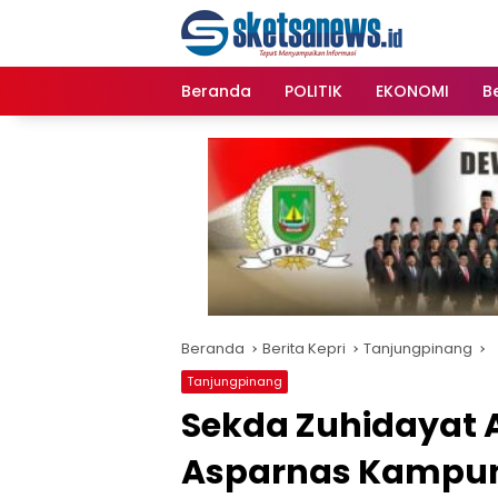
Langsung
content
ke
konten
Beranda
POLITIK
EKONOMI
Be
Beranda
Berita Kepri
Tanjungpinang
Tanjungpinang
Sekda Zuhidayat A
Asparnas Kampu