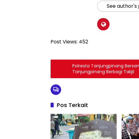
See author's
Post Views:
452
Polresta Tanjungpinang Bers
Tanjungpinang Berbagi Takjil
Pos Terkait