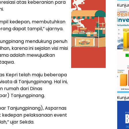
esiasi atas keberanian para
Kunju
i.
 tampil kedepan, membutuhkan
rang dapat tampil,” ujarnya.
jungpinang mendukung penuh
 karena ini sejalan visi misi
rtama adalah mewujudkan
rtaqwa.
nas Kepri telah maju beberapa
ata di Tanjungpinang. Hal ini,
an rumah dari Dinas
par) Tanjungpinang.
Kunju
dpar Tanjungpinang), Asparnas
k kedepan pelaksanaan event
ah,” ujar Sekda.