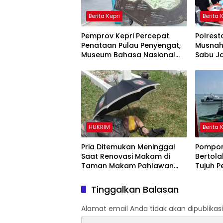
Berita Kepri
Berita 
Pemprov Kepri Percepat
Polres
Penataan Pulau Penyengat,
Musnah
Museum Bahasa Nasional
Sabu J
Ditarget Rampung 2028
Indones
Ribuan 
HUKRIM
Berita 
Pria Ditemukan Meninggal
Pompon
Saat Renovasi Makam di
Bertola
Taman Makam Pahlawan
Tujuh 
Tanjungpinang
Berkat 
Satpola
Tinggalkan Balasan
Alamat email Anda tidak akan dipublikasi