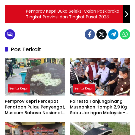
Pemprov Kepri Buka Seleksi Calon Paskibraka
Tingkat Provinsi dan Tingkat Pusat 2023
Pos Terkait
Berita Kepri
Berita Kepri
Pemprov Kepri Percepat
Polresta Tanjungpinang
Penataan Pulau Penyengat,
Musnahkan Hampir 2,9 Kg
Museum Bahasa Nasional
Sabu Jaringan Malaysia–
Ditarget Rampung 2028
Indonesia, Selamatkan
Ribuan Jiwa