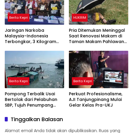
Berita Kepri
HUKRIM
Jaringan Narkoba
Pria Ditemukan Meninggal
Malaysia–Indonesia
Saat Renovasi Makam di
Terbongkar, 3 Kilogram
Taman Makam Pahlawan
Sabu Gagal Masuk Jambi
Tanjungpinang
Lewat Tanjungpinang
Berita Kepri
Berita Kepri
Pompong Terbalik Usai
Perkuat Profesionalisme,
Bertolak dari Pelabuhan
AJI Tanjungpinang Mulai
SBP, Tujuh Penumpang
Gelar Kelas Pra-UKJ
Selamat Berkat Aksi Cepat
Satpolairud dan KPLP
Tinggalkan Balasan
Alamat email Anda tidak akan dipublikasikan.
Ruas yang