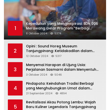
Kepedulian yang Menginspirasi: SDN 006
1
Merawang Gelar Program “Berbagi
Segenggam Beras”
8 Oktober 2024
5374
Opini : Sound Horeg Museum
2
Tanjungpinang: Ketidakadilan dalam
Representasi
12 Oktober 2024
5317
Menyemai Harapan di Ujung Usia:
3
Perjalanan Sasmarni dalam Menyentuh
Hati dan Jiwa
3 Oktober 2024
5046
Pindapata: Keindahan Tradisi Berbagi
4
yang Menghubungkan Umat dalam
Spiritualitas dan Kebersamaan dalam
21 September 2024
4894
Agama Buddha
Revitalisasi Akau Potong Lembu: Wajah
5
Baru Kuliner Legendaris Tanjungpinang