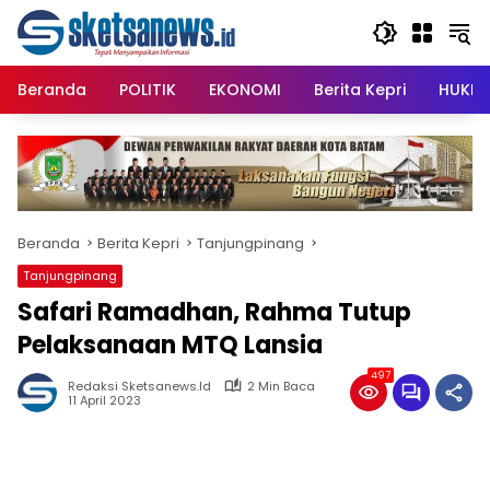
Langsung
content
ke
konten
Beranda
POLITIK
EKONOMI
Berita Kepri
HUKRI
Beranda
Berita Kepri
Tanjungpinang
Tanjungpinang
Safari Ramadhan, Rahma Tutup
Pelaksanaan MTQ Lansia
497
Redaksi Sketsanews.id
2 Min Baca
11 April 2023