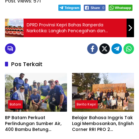
Post Views:
571
Telegram
Whatsapp
Share
0
DPRD Provinsi Kepri Bahas Ranperda
Narkotika: Langkah Pencegahan dan
Pemberantasan
Pos Terkait
Batam
Berita Kepri
BP Batam Perkuat
Belajar Bahasa Inggris Tak
Perlindungan Sumber Air,
Lagi Membosankan, English
400 Bambu Betung
Corner RRI PRO 2
Ditanam di Bendungan Sei
Tanjungpinang Hadirkan