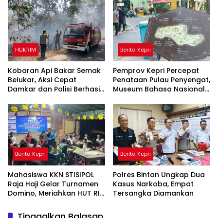
Nongsa
Suasana Interaktif
HUKRIM
Berita Kepri
Kobaran Api Bakar Semak
Pemprov Kepri Percepat
Belukar, Aksi Cepat
Penataan Pulau Penyengat,
Damkar dan Polisi Berhasil
Museum Bahasa Nasional
Jinakkan Api
Ditarget Rampung 2028
Berita Kepri
Berita Kepri
Mahasiswa KKN STISIPOL
Polres Bintan Ungkap Dua
Raja Haji Gelar Turnamen
Kasus Narkoba, Empat
Domino, Meriahkan HUT RI
Tersangka Diamankan
ke-81 di Lingga
Tinggalkan Balasan