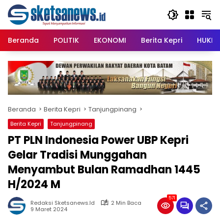
Langsung
content
ke
konten
Beranda
POLITIK
EKONOMI
Berita Kepri
HUKRI
Beranda
Berita Kepri
Tanjungpinang
Berita Kepri
Tanjungpinang
PT PLN Indonesia Power UBP Kepri
Gelar Tradisi Munggahan
Menyambut Bulan Ramadhan 1445
H/2024 M
571
Redaksi Sketsanews.id
2 Min Baca
9 Maret 2024