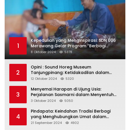
Kepedulian yang Menginspirasi: SDN 006
1
Merawang Gelar Program “Berbagi
Segenggam Beras”
8 Oktober 2024
5378
Opini : Sound Horeg Museum
2
Tanjungpinang: Ketidakadilan dalam
Representasi
12 Oktober 2024
5320
Menyemai Harapan di Ujung Usia:
3
Perjalanan Sasmarni dalam Menyentuh
Hati dan Jiwa
3 Oktober 2024
5050
Pindapata: Keindahan Tradisi Berbagi
4
yang Menghubungkan Umat dalam
Spiritualitas dan Kebersamaan dalam
21 September 2024
4902
Agama Buddha