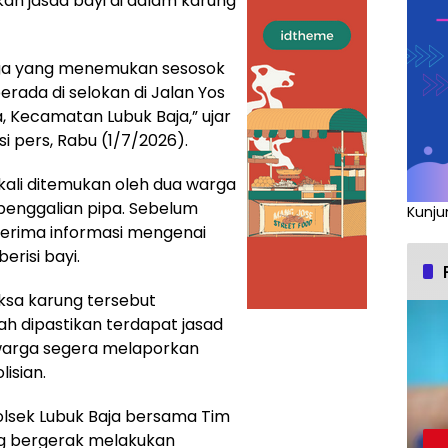
n jasad bayi di dalam karung
arga yang menemukan sesosok
berada di selokan di Jalan Yos
 Kecamatan Lubuk Baja,” ujar
i pers, Rabu (1/7/2026).
kali ditemukan oleh dua warga
enggalian pipa. Sebelum
Kunju
rima informasi mengenai
risi bayi.
sa karung tersebut
h dipastikan terdapat jasad
, warga segera melaporkan
isian.
olsek Lubuk Baja bersama Tim
ng bergerak melakukan