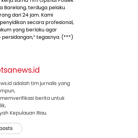
t kerja sama Tim Opsnal Polsek
a Barelang, terduga pelaku
ang dari 24 jam. Kami
nyidikan secara profesional,
hukum yang berlaku agar
e persidangan,” tegasnya. (***)
etsanews.id
s.id adalah tim jurnalis yang
impun,
memverifikasi berita untuk
ik,
ayah Kepulauan Riau.
 posts