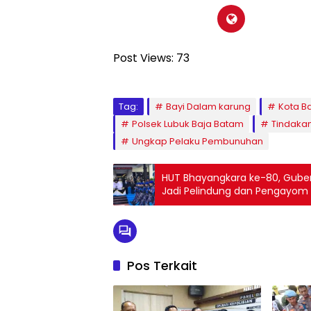
Post Views:
73
Tag:
Bayi Dalam karung
Kota B
Polsek Lubuk Baja Batam
Tindaka
Ungkap Pelaku Pembunuhan
HUT Bhayangkara ke-80, Gubern
Jadi Pelindung dan Pengayom
Pos Terkait