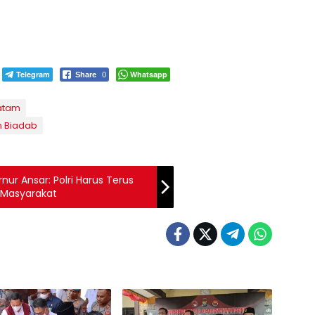
Telegram
Whatsapp
Share
0
atam
n Biadab
ur Ansar: Polri Harus Terus
 Masyarakat