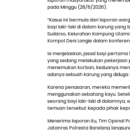
laporan masyarakat yang menemuka
pada Minggu (28/6/2026).
“Kasus ini bermula dari laporan w
bayi laki-laki di dalam karung yang 
Sudarso, Kelurahan Kampung Utama,
Kompol Deni Langie dalam konferens
Ia menjelaskan, jasad bayi pertama 
yang sedang melakukan pekerjaan p
menemukan korban, keduanya mene
adanya sebuah karung yang diduga be
Karena penasaran, mereka memerik
menggunakan sebatang kayu. Setela
seorang bayi laki-laki di dalamnya
temuan tersebut kepada pihak kepol
Menerima laporan itu, Tim Opsnal P
Jatanras Polresta Barelang langsu