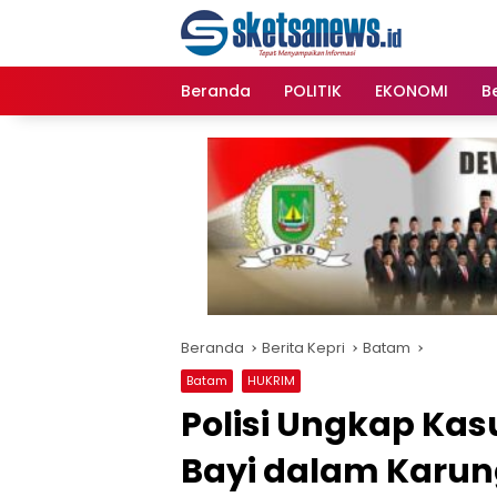
Langsung
content
ke
konten
Beranda
POLITIK
EKONOMI
Be
Beranda
Berita Kepri
Batam
Batam
HUKRIM
Polisi Ungkap K
Bayi dalam Karun