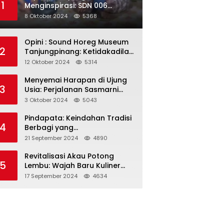
1
Menginspirasi: SDN 006
Merawang Gelar Program
8 Oktober 2024
5368
“Berbagi Segenggam Beras”
Opini : Sound Horeg Museum
2
Tanjungpinang: Ketidakadilan
dalam Representasi
12 Oktober 2024
5314
Menyemai Harapan di Ujung
3
Usia: Perjalanan Sasmarni
dalam Menyentuh Hati dan
3 Oktober 2024
5043
Jiwa
Pindapata: Keindahan Tradisi
4
Berbagi yang
Menghubungkan Umat dalam
21 September 2024
4890
Spiritualitas dan
Kebersamaan dalam Agama
Revitalisasi Akau Potong
5
Buddha
Lembu: Wajah Baru Kuliner
Legendaris Tanjungpinang
17 September 2024
4634