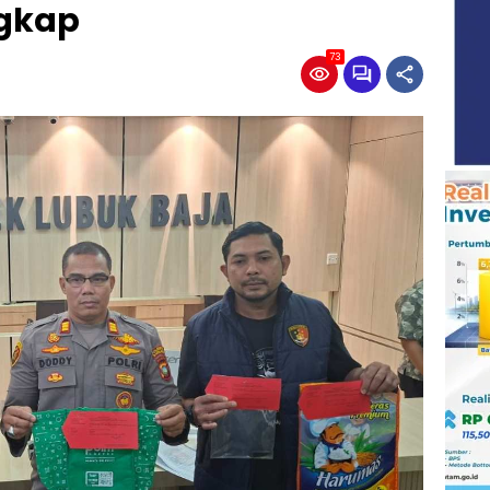
gkap
73