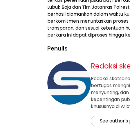
terkait penemuan jasad bayi. Berka
Lubuk Baja dan Tim Jatanras Polrest
berhasil diamankan dalam waktu kur
berkomitmen menuntaskan proses pe
transparan, dan sesuai ketentuan 
perkara ini dapat diproses hingga k
Penulis
Redaksi sk
Redaksi sketsanew
bertugas mengh
menyunting, dan 
kepentingan publ
khususnya di wil
See author's