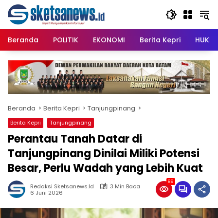
Langsung
content
ke
konten
Beranda
POLITIK
EKONOMI
Berita Kepri
HUKRI
Beranda
Berita Kepri
Tanjungpinang
Berita Kepri
Tanjungpinang
Perantau Tanah Datar di
Tanjungpinang Dinilai Miliki Potensi
Besar, Perlu Wadah yang Lebih Kuat
89
Redaksi Sketsanews.id
3 Min Baca
6 Juni 2026