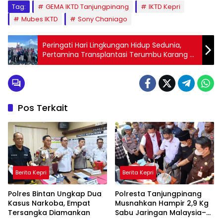
Tag:
GEMA IKTD Tanjungpinang
IKTD Kepri
Mubes IKTD
Sony Chaniago
Peringati Hari Lingkungan Hidup Sedunia,
Pertamina Transplantasi Terumbu Karang di
Pulau Pasumpahan
Pos Terkait
Berita Kepri
Berita Kepri
Polres Bintan Ungkap Dua
Polresta Tanjungpinang
Kasus Narkoba, Empat
Musnahkan Hampir 2,9 Kg
Tersangka Diamankan
Sabu Jaringan Malaysia–