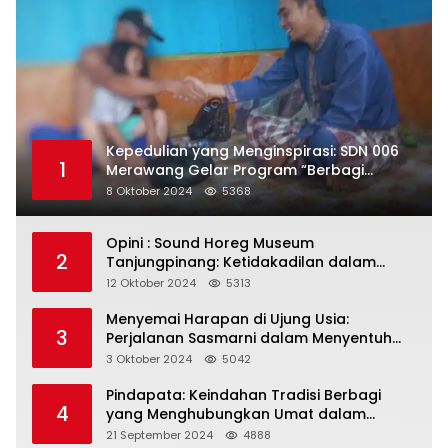
Kepedulian yang Menginspirasi: SDN 006
1
Merawang Gelar Program “Berbagi
Segenggam Beras”
8 Oktober 2024
5368
Opini : Sound Horeg Museum
2
Tanjungpinang: Ketidakadilan dalam
Representasi
12 Oktober 2024
5313
Menyemai Harapan di Ujung Usia:
3
Perjalanan Sasmarni dalam Menyentuh
Hati dan Jiwa
3 Oktober 2024
5042
Pindapata: Keindahan Tradisi Berbagi
4
yang Menghubungkan Umat dalam
Spiritualitas dan Kebersamaan dalam
21 September 2024
4888