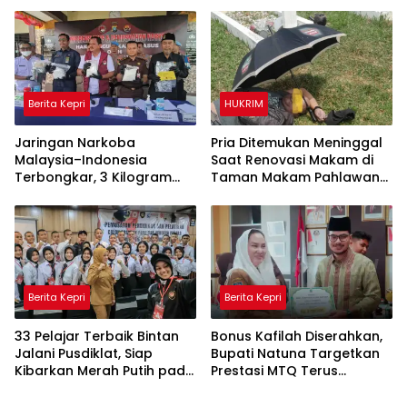
Indonesia, Selamatkan
Ribuan Jiwa
Berita Kepri
HUKRIM
Jaringan Narkoba
Pria Ditemukan Meninggal
Malaysia–Indonesia
Saat Renovasi Makam di
Terbongkar, 3 Kilogram
Taman Makam Pahlawan
Sabu Gagal Masuk Jambi
Tanjungpinang
Lewat Tanjungpinang
Berita Kepri
Berita Kepri
33 Pelajar Terbaik Bintan
Bonus Kafilah Diserahkan,
Jalani Pusdiklat, Siap
Bupati Natuna Targetkan
Kibarkan Merah Putih pada
Prestasi MTQ Terus
HUT RI ke-81
Meningkat