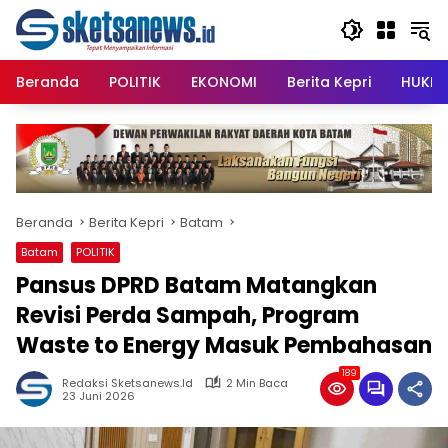
Langsung
content
ke
konten
Beranda
POLITIK
EKONOMI
Berita Kepri
HUKRI
Beranda
Berita Kepri
Batam
Batam
POLITIK
Pansus DPRD Batam Matangkan
Revisi Perda Sampah, Program
Waste to Energy Masuk Pembahasan
189
Redaksi Sketsanews.id
2 Min Baca
23 Juni 2026