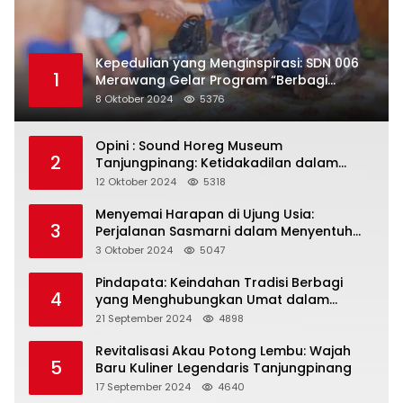
Kepedulian yang Menginspirasi: SDN 006
1
Merawang Gelar Program “Berbagi
Segenggam Beras”
8 Oktober 2024
5376
Opini : Sound Horeg Museum
2
Tanjungpinang: Ketidakadilan dalam
Representasi
12 Oktober 2024
5318
Menyemai Harapan di Ujung Usia:
3
Perjalanan Sasmarni dalam Menyentuh
Hati dan Jiwa
3 Oktober 2024
5047
Pindapata: Keindahan Tradisi Berbagi
4
yang Menghubungkan Umat dalam
Spiritualitas dan Kebersamaan dalam
21 September 2024
4898
Agama Buddha
Revitalisasi Akau Potong Lembu: Wajah
5
Baru Kuliner Legendaris Tanjungpinang
17 September 2024
4640