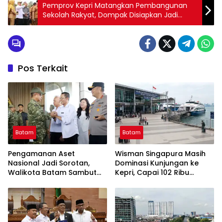
Pemprov Kepri Matangkan Pembangunan
Sekolah Rakyat, Dompak Disiapkan Jadi
Lokasi Prioritas
Pos Terkait
Batam
Batam
Pengamanan Aset
Wisman Singapura Masih
Nasional Jadi Sorotan,
Dominasi Kunjungan ke
Walikota Batam Sambut
Kepri, Capai 102 Ribu
Kunjungan Panglima TNI di
Orang pada Juni 2026
Kepri