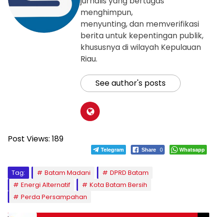
jurnalis yang bertugas
menghimpun,
menyunting, dan memverifikasi
berita untuk kepentingan publik,
khususnya di wilayah Kepulauan
Riau.
See author's posts
Post Views:
189
Telegram
Whatsapp
Share
0
Tag:
Batam Madani
DPRD Batam
Energi Alternatif
Kota Batam Bersih
Perda Persampahan