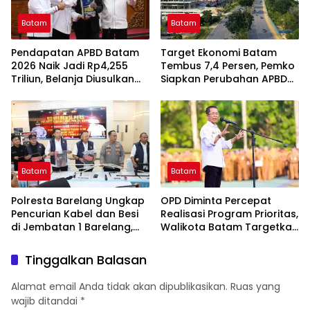
Batam
Batam
Pendapatan APBD Batam
Target Ekonomi Batam
2026 Naik Jadi Rp4,255
Tembus 7,4 Persen, Pemko
Triliun, Belanja Diusulkan
Siapkan Perubahan APBD
Tembus Rp4,508 Triliun
2026 untuk Percepat
Investasi dan Infrastruktur
Batam
Batam
Polresta Barelang Ungkap
OPD Diminta Percepat
Pencurian Kabel dan Besi
Realisasi Program Prioritas,
di Jembatan 1 Barelang,
Walikota Batam Targetkan
Kerugian Capai Rp400
Capaian di Atas 50 Persen
Juta
Tinggalkan Balasan
Alamat email Anda tidak akan dipublikasikan.
Ruas yang
wajib ditandai
*