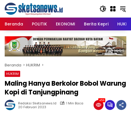
Langsung
content
ke
konten
Beranda
POLITIK
EKONOMI
Berita Kepri
HUKRI
Beranda
HUKRIM
HUKRIM
Maling Hanya Berkolor Bobol Warung
Kopi di Tanjungpinang
456
Redaksi Sketsanews.id
1 Min Baca
20 Februari 2023