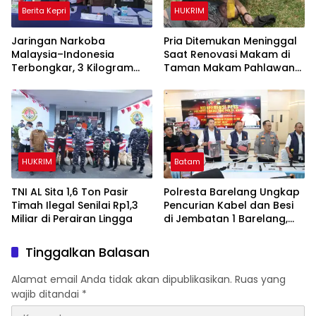
Berita Kepri
HUKRIM
Jaringan Narkoba
Pria Ditemukan Meninggal
Malaysia–Indonesia
Saat Renovasi Makam di
Terbongkar, 3 Kilogram
Taman Makam Pahlawan
Sabu Gagal Masuk Jambi
Tanjungpinang
Lewat Tanjungpinang
HUKRIM
Batam
TNI AL Sita 1,6 Ton Pasir
Polresta Barelang Ungkap
Timah Ilegal Senilai Rp1,3
Pencurian Kabel dan Besi
Miliar di Perairan Lingga
di Jembatan 1 Barelang,
Kerugian Capai Rp400
Juta
Tinggalkan Balasan
Alamat email Anda tidak akan dipublikasikan.
Ruas yang
wajib ditandai
*