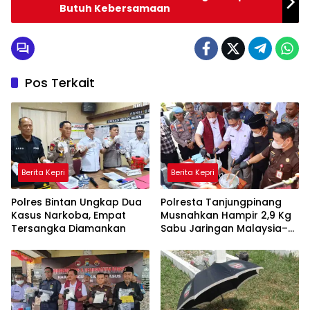
Butuh Kebersamaan
Pos Terkait
Berita Kepri
Berita Kepri
Polres Bintan Ungkap Dua
Polresta Tanjungpinang
Kasus Narkoba, Empat
Musnahkan Hampir 2,9 Kg
Tersangka Diamankan
Sabu Jaringan Malaysia–
Indonesia, Selamatkan
Ribuan Jiwa