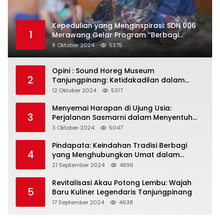
Kepedulian yang Menginspirasi: SDN 006
1
Merawang Gelar Program “Berbagi
Segenggam Beras”
8 Oktober 2024
5375
Opini : Sound Horeg Museum
2
Tanjungpinang: Ketidakadilan dalam
Representasi
12 Oktober 2024
5317
Menyemai Harapan di Ujung Usia:
3
Perjalanan Sasmarni dalam Menyentuh
Hati dan Jiwa
3 Oktober 2024
5047
Pindapata: Keindahan Tradisi Berbagi
4
yang Menghubungkan Umat dalam
Spiritualitas dan Kebersamaan dalam
21 September 2024
4896
Agama Buddha
Revitalisasi Akau Potong Lembu: Wajah
5
Baru Kuliner Legendaris Tanjungpinang
17 September 2024
4638