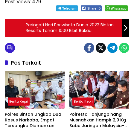
Post Views:
479
Telegram
Whatsapp
Share
0
Peringati Hari Pariwisata Dunia 2022 Bintan
Resorts Tanam 1000 Bibit Bakau
Pos Terkait
Berita Kepri
Berita Kepri
Polres Bintan Ungkap Dua
Polresta Tanjungpinang
Kasus Narkoba, Empat
Musnahkan Hampir 2,9 Kg
Tersangka Diamankan
Sabu Jaringan Malaysia–
Indonesia, Selamatkan