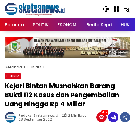
Langsung
content
ke
konten
Beranda
POLITIK
EKONOMI
Berita Kepri
HUKRI
Beranda
HUKRIM
HUKRIM
Kejari Bintan Musnahkan Barang
Bukti 112 Kasus dan Pengembalian
Uang Hingga Rp 4 Miliar
479
Redaksi Sketsanews.id
2 Min Baca
28 September 2022