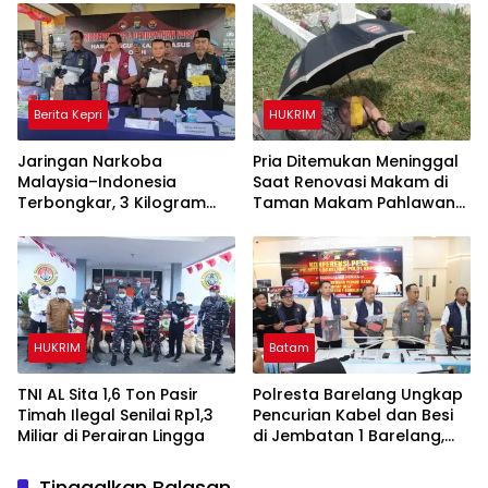
Ribuan Jiwa
Berita Kepri
HUKRIM
Jaringan Narkoba
Pria Ditemukan Meninggal
Malaysia–Indonesia
Saat Renovasi Makam di
Terbongkar, 3 Kilogram
Taman Makam Pahlawan
Sabu Gagal Masuk Jambi
Tanjungpinang
Lewat Tanjungpinang
HUKRIM
Batam
TNI AL Sita 1,6 Ton Pasir
Polresta Barelang Ungkap
Timah Ilegal Senilai Rp1,3
Pencurian Kabel dan Besi
Miliar di Perairan Lingga
di Jembatan 1 Barelang,
Kerugian Capai Rp400
Juta
Tinggalkan Balasan