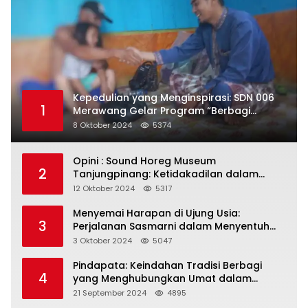
Kepedulian yang Menginspirasi: SDN 006
1
Merawang Gelar Program “Berbagi
Segenggam Beras”
8 Oktober 2024
5374
Opini : Sound Horeg Museum
2
Tanjungpinang: Ketidakadilan dalam
Representasi
12 Oktober 2024
5317
Menyemai Harapan di Ujung Usia:
3
Perjalanan Sasmarni dalam Menyentuh
Hati dan Jiwa
3 Oktober 2024
5047
Pindapata: Keindahan Tradisi Berbagi
4
yang Menghubungkan Umat dalam
Spiritualitas dan Kebersamaan dalam
21 September 2024
4895
Agama Buddha