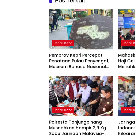
Pos Terkait
Berita Kepri
Berita 
Pemprov Kepri Percepat
Mahasis
Penataan Pulau Penyengat,
Haji Ge
Museum Bahasa Nasional
Meriahk
Ditarget Rampung 2028
Lingga
Berita Kepri
Berita 
Polresta Tanjungpinang
Jaring
Musnahkan Hampir 2,9 Kg
Indones
Sabu Jaringan Malaysia–
Kilogr