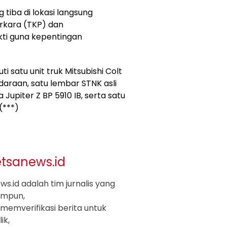
 tiba di lokasi langsung
rkara (TKP) dan
ti guna kepentingan
 satu unit truk Mitsubishi Colt
daraan, satu lembar STNK asli
Jupiter Z BP 5910 IB, serta satu
(***)
etsanews.id
s.id adalah tim jurnalis yang
impun,
memverifikasi berita untuk
ik,