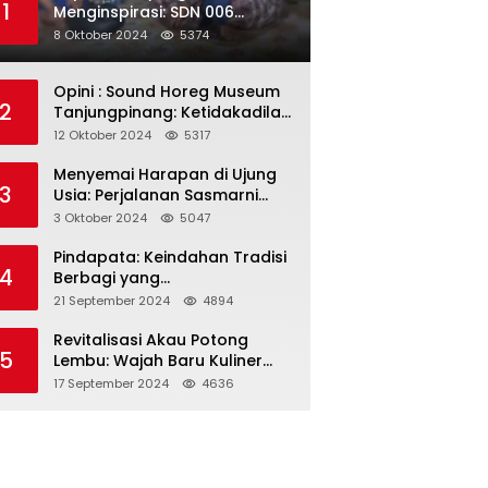
1
Menginspirasi: SDN 006
Merawang Gelar Program
8 Oktober 2024
5374
“Berbagi Segenggam Beras”
Opini : Sound Horeg Museum
2
Tanjungpinang: Ketidakadilan
dalam Representasi
12 Oktober 2024
5317
Menyemai Harapan di Ujung
3
Usia: Perjalanan Sasmarni
dalam Menyentuh Hati dan
3 Oktober 2024
5047
Jiwa
Pindapata: Keindahan Tradisi
4
Berbagi yang
Menghubungkan Umat dalam
21 September 2024
4894
Spiritualitas dan
Kebersamaan dalam Agama
Revitalisasi Akau Potong
5
Buddha
Lembu: Wajah Baru Kuliner
Legendaris Tanjungpinang
17 September 2024
4636