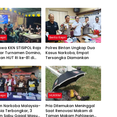
Kepri
Berita Kepri
wa KKN STISIPOL Raja
Polres Bintan Ungkap Dua
lar Turnamen Domino,
Kasus Narkoba, Empat
an HUT RI ke-81 di
Tersangka Diamankan
Kepri
HUKRIM
an Narkoba Malaysia–
Pria Ditemukan Meninggal
ia Terbongkar, 3
Saat Renovasi Makam di
am Sabu Gagal Masuk
Taman Makam Pahlawan