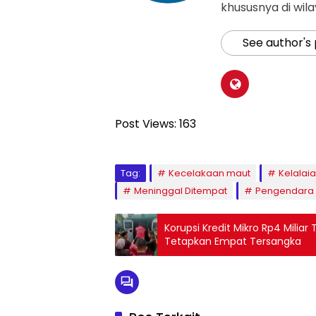
khususnya di wil
See author's
Post Views:
163
Tag:
Kecelakaan maut
Kelalai
Meninggal Ditempat
Pengendara
Korupsi Kredit Mikro Rp4 Miliar 
Tetapkan Empat Tersangka