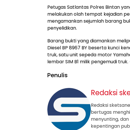
Petugas Satlantas Polres Bintan yang
melakukan olah tempat kejadian pe
mengamankan sejumlah barang buk
penyelidikan.
Barang bukti yang diamankan meliputi
Diesel BP 8967 BY beserta kunci ken
truk, satu unit sepeda motor Yamaha 
lembar SIM B1 milik pengemudi truk. 
Penulis
Redaksi sk
Redaksi sketsanew
bertugas mengh
menyunting, dan 
kepentingan publ