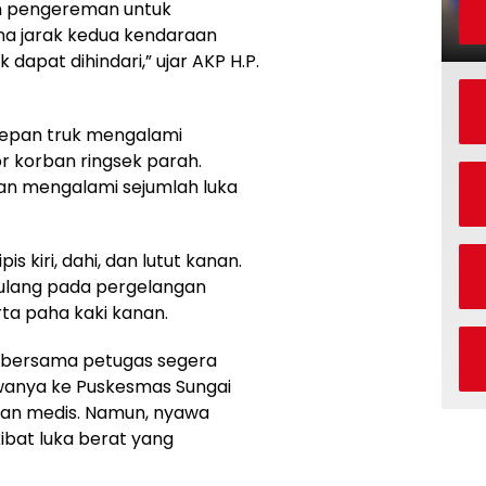
n pengereman untuk
na jarak kedua kendaraan
 dapat dihindari,” ujar AKP H.P.
 depan truk mengalami
 korban ringsek parah.
dan mengalami sejumlah luka
s kiri, dahi, dan lutut kanan.
 tulang pada pergelangan
rta paha kaki kanan.
i bersama petugas segera
anya ke Puskesmas Sungai
gan medis. Namun, nyawa
ibat luka berat yang