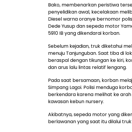
Bako, membenarkan peristiwa terseb
penyelidikan awal, kecelakaan melib
Diesel warna oranye bernomor polis
Dede Yusup dan sepeda motor Yamah
5910 IB yang dikendarai korban.
Sebelum kejadian, truk diketahui me
menuju Tanjunguban. Saat tiba di lo
beraspal dengan tikungan ke kiri, k
dan arus lalu lintas relatif lengang.
Pada saat bersamaan, korban melaj
Simpang Lagoi. Polisi menduga korb
berkendara karena melihat ke arah
kawasan kebun nursery.
Akibatnya, sepeda motor yang diken
berlawanan yang saat itu dilalui tr