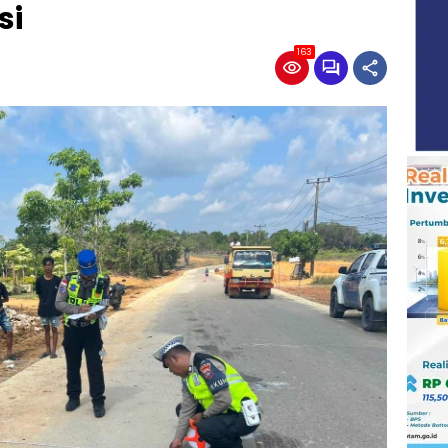
si
163