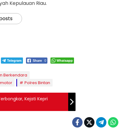
ayah Kepulauan Riau.
 posts
Telegram
Whatsapp
Share
0
an Berkendara
 motor
Polres Bintan
Terbongkar, Kejati Kepri