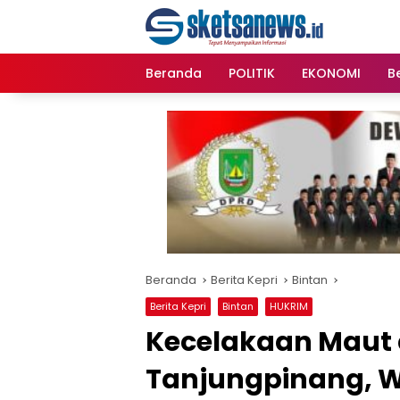
Langsung
content
ke
konten
Beranda
POLITIK
EKONOMI
Be
Beranda
Berita Kepri
Bintan
Berita Kepri
Bintan
HUKRIM
Kecelakaan Maut 
Tanjungpinang, 