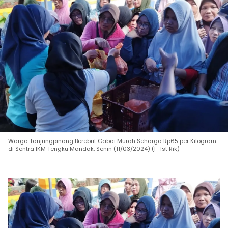
Warga Tanjungpinang Berebut Cabai Murah Seharga Rp65 per Kilogram
di Sentra IKM Tengku Mandak, Senin (11/03/2024) (F-Ist Rik)