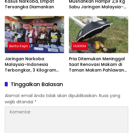
Kasus Narkoba, Empat
Musnahkan Hampir 2,9 Kg
Tersangka Diamankan
Sabu Jaringan Malaysia–
Indonesia, Selamatkan
Ribuan Jiwa
Berita Kepri
HUKRIM
Jaringan Narkoba
Pria Ditemukan Meninggal
Malaysia–Indonesia
Saat Renovasi Makam di
Terbongkar, 3 Kilogram
Taman Makam Pahlawan
Sabu Gagal Masuk Jambi
Tanjungpinang
Lewat Tanjungpinang
Tinggalkan Balasan
Alamat email Anda tidak akan dipublikasikan.
Ruas yang
wajib ditandai
*