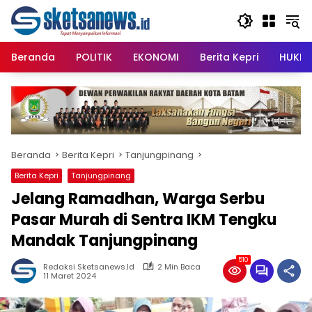
Langsung
content
ke
konten
Beranda
POLITIK
EKONOMI
Berita Kepri
HUKRI
Beranda
Berita Kepri
Tanjungpinang
Berita Kepri
Tanjungpinang
Jelang Ramadhan, Warga Serbu
Pasar Murah di Sentra IKM Tengku
Mandak Tanjungpinang
510
Redaksi Sketsanews.id
2 Min Baca
11 Maret 2024