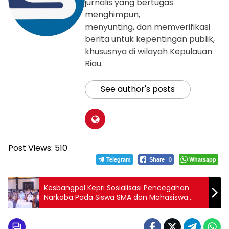
jurnalis yang bertugas
menghimpun,
menyunting, dan memverifikasi
berita untuk kepentingan publik,
khususnya di wilayah Kepulauan
Riau.
See author's posts
Post Views:
510
Telegram
Whatsapp
Share
0
Kesbangpol Kepri Sosialisasi Pencegahan
Narkoba Pada Siswa SMA dan Mahasiswa
Karimun