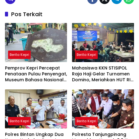
Pos Terkait
Berita Kepri
Berita Kepri
Pemprov Kepri Percepat
Mahasiswa KKN STISIPOL
Penataan Pulau Penyengat,
Raja Haji Gelar Turnamen
Museum Bahasa Nasional
Domino, Meriahkan HUT RI
Ditarget Rampung 2028
ke-81 di Lingga
Berita Kepri
Berita Kepri
Polres Bintan Ungkap Dua
Polresta Tanjungpinang