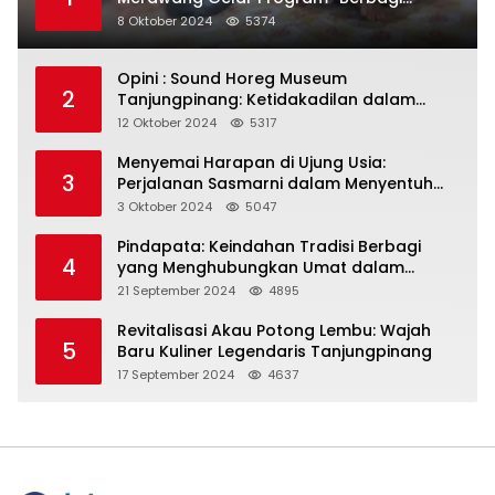
Segenggam Beras”
8 Oktober 2024
5374
Opini : Sound Horeg Museum
2
Tanjungpinang: Ketidakadilan dalam
Representasi
12 Oktober 2024
5317
Menyemai Harapan di Ujung Usia:
3
Perjalanan Sasmarni dalam Menyentuh
Hati dan Jiwa
3 Oktober 2024
5047
Pindapata: Keindahan Tradisi Berbagi
4
yang Menghubungkan Umat dalam
Spiritualitas dan Kebersamaan dalam
21 September 2024
4895
Agama Buddha
Revitalisasi Akau Potong Lembu: Wajah
5
Baru Kuliner Legendaris Tanjungpinang
17 September 2024
4637