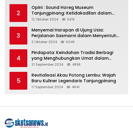
Opini : Sound Horeg Museum
2
Tanjungpinang: Ketidakadilan dalam
Representasi
12 Oktober 2024
5319
Menyemai Harapan di Ujung Usia:
3
Perjalanan Sasmarni dalam Menyentuh
Hati dan Jiwa
3 Oktober 2024
5049
Pindapata: Keindahan Tradisi Berbagi
4
yang Menghubungkan Umat dalam
Spiritualitas dan Kebersamaan dalam
21 September 2024
4898
Agama Buddha
Revitalisasi Akau Potong Lembu: Wajah
5
Baru Kuliner Legendaris Tanjungpinang
17 September 2024
4641