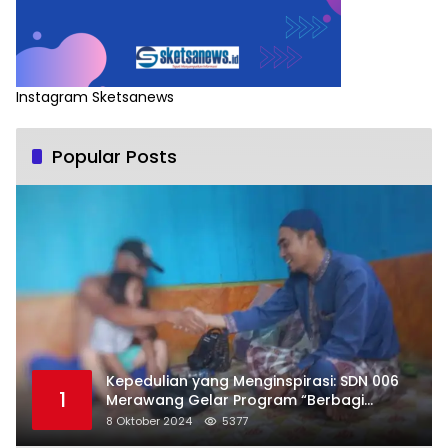
Instagram Sketsanews
Popular Posts
Kepedulian yang Menginspirasi: SDN 006
1
Merawang Gelar Program “Berbagi
Segenggam Beras”
8 Oktober 2024
5377