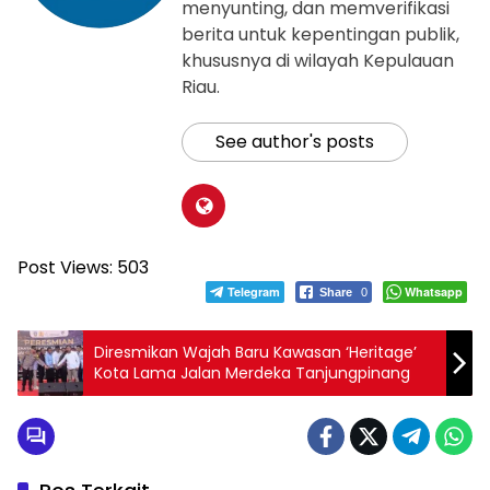
menyunting, dan memverifikasi
berita untuk kepentingan publik,
khususnya di wilayah Kepulauan
Riau.
See author's posts
Post Views:
503
Telegram
Whatsapp
Share
0
Diresmikan Wajah Baru Kawasan ‘Heritage’
Kota Lama Jalan Merdeka Tanjungpinang