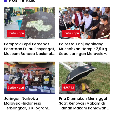
Pos Terkait
Berita Kepri
Berita Kepri
Pemprov Kepri Percepat
Polresta Tanjungpinang
Penataan Pulau Penyengat,
Musnahkan Hampir 2,9 Kg
Museum Bahasa Nasional
Sabu Jaringan Malaysia–
Ditarget Rampung 2028
Indonesia, Selamatkan
Ribuan Jiwa
Berita Kepri
HUKRIM
Jaringan Narkoba
Pria Ditemukan Meninggal
Malaysia–Indonesia
Saat Renovasi Makam di
Terbongkar, 3 Kilogram
Taman Makam Pahlawan
Sabu Gagal Masuk Jambi
Tanjungpinang