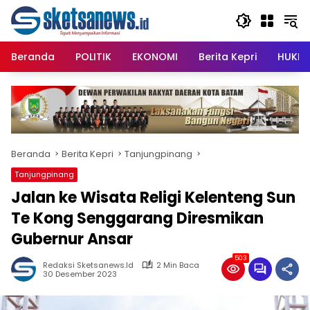
Langsung
content
ke
konten
Beranda
POLITIK
EKONOMI
Berita Kepri
HUKRI
Beranda
Berita Kepri
Tanjungpinang
Tanjungpinang
Jalan ke Wisata Religi Kelenteng Sun
Te Kong Senggarang Diresmikan
Gubernur Ansar
503
Redaksi Sketsanews.id
2 Min Baca
30 Desember 2023