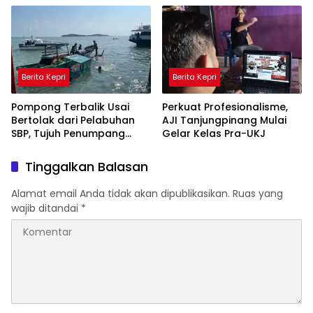
Lewat Tanjungpinang
Berita Kepri
Berita Kepri
Pompong Terbalik Usai
Perkuat Profesionalisme,
Bertolak dari Pelabuhan
AJI Tanjungpinang Mulai
SBP, Tujuh Penumpang
Gelar Kelas Pra-UKJ
Selamat Berkat Aksi Cepat
Satpolairud dan KPLP
Tinggalkan Balasan
Alamat email Anda tidak akan dipublikasikan.
Ruas yang
wajib ditandai
*