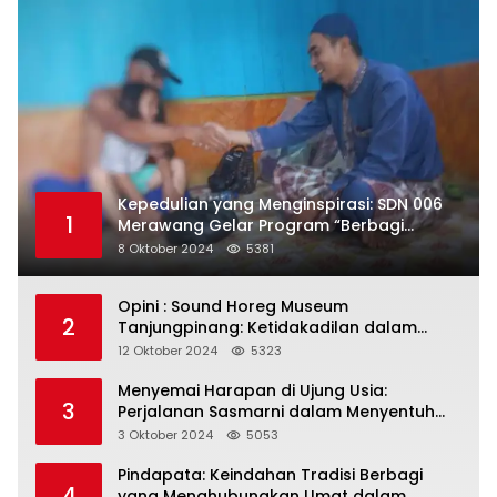
Kepedulian yang Menginspirasi: SDN 006
1
Merawang Gelar Program “Berbagi
Segenggam Beras”
8 Oktober 2024
5381
Opini : Sound Horeg Museum
2
Tanjungpinang: Ketidakadilan dalam
Representasi
12 Oktober 2024
5323
Menyemai Harapan di Ujung Usia:
3
Perjalanan Sasmarni dalam Menyentuh
Hati dan Jiwa
3 Oktober 2024
5053
Pindapata: Keindahan Tradisi Berbagi
4
yang Menghubungkan Umat dalam