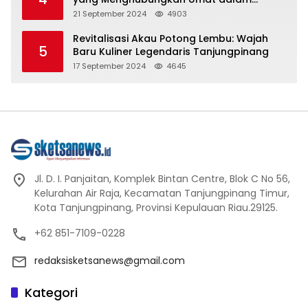
Spiritualitas dan Kebersamaan dalam
21 September 2024
4903
Agama Buddha
Revitalisasi Akau Potong Lembu: Wajah
5
Baru Kuliner Legendaris Tanjungpinang
17 September 2024
4645
Jl. D. I. Panjaitan, Komplek Bintan Centre, Blok C No 56,
Kelurahan Air Raja, Kecamatan Tanjungpinang Timur,
Kota Tanjungpinang, Provinsi Kepulauan Riau.29125.
+62 851-7109-0228
redaksisketsanews@gmail.com
Kategori