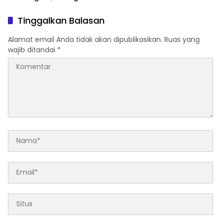
Sabu Gagal Masuk Jambi
Tanjungpinang
Lewat Tanjungpinang
Tinggalkan Balasan
Alamat email Anda tidak akan dipublikasikan.
Ruas yang
wajib ditandai
*