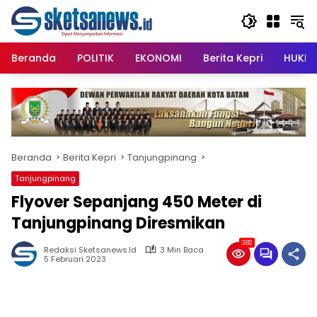
Langsung
content
ke
konten
Beranda
POLITIK
EKONOMI
Berita Kepri
HUKRI
Beranda
Berita Kepri
Tanjungpinang
Tanjungpinang
Flyover Sepanjang 450 Meter di
Tanjungpinang Diresmikan
382
Redaksi Sketsanews.id
3 Min Baca
5 Februari 2023