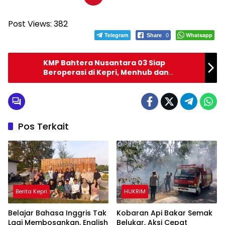
Post Views:
382
Telegram
Whatsapp
Share
0
KMP Bahtera Nusantara 03 Siap
Beroperasi di Kepri, Menhub dan
Gubernur Soft Launching
Pos Terkait
Berita Kepri
HUKRIM
Belajar Bahasa Inggris Tak
Kobaran Api Bakar Semak
Lagi Membosankan, English
Belukar, Aksi Cepat