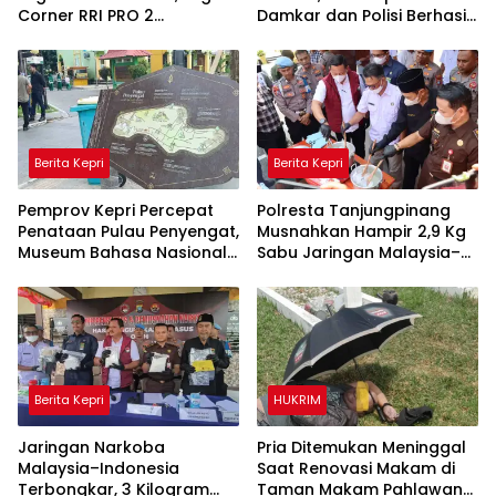
Corner RRI PRO 2
Damkar dan Polisi Berhasil
Tanjungpinang Hadirkan
Jinakkan Api
Suasana Interaktif
Berita Kepri
Berita Kepri
Pemprov Kepri Percepat
Polresta Tanjungpinang
Penataan Pulau Penyengat,
Musnahkan Hampir 2,9 Kg
Museum Bahasa Nasional
Sabu Jaringan Malaysia–
Ditarget Rampung 2028
Indonesia, Selamatkan
Ribuan Jiwa
Berita Kepri
HUKRIM
Jaringan Narkoba
Pria Ditemukan Meninggal
Malaysia–Indonesia
Saat Renovasi Makam di
Terbongkar, 3 Kilogram
Taman Makam Pahlawan