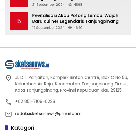
Spiritualitas dan Kebersamaan dalam
21 September 2024
4898
Agama Buddha
Revitalisasi Akau Potong Lembu: Wajah
5
Baru Kuliner Legendaris Tanjungpinang
17 September 2024
4640
Jl. D. I. Panjaitan, Komplek Bintan Centre, Blok C No 56,
Kelurahan Air Raja, Kecamatan Tanjungpinang Timur,
Kota Tanjungpinang, Provinsi Kepulauan Riau.29125.
+62 851-7109-0228
redaksisketsanews@gmail.com
Kategori