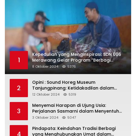
Kepedulian yang Menginspirasi: SDN 006
1
Merawang Gelar Program “Berbagi
Segenggam Beras”
8 Oktober 2024
5376
Opini : Sound Horeg Museum
2
Tanjungpinang: Ketidakadilan dalam
Representasi
12 Oktober 2024
5319
Menyemai Harapan di Ujung Usia:
3
Perjalanan Sasmarni dalam Menyentuh
Hati dan Jiwa
3 Oktober 2024
5047
Pindapata: Keindahan Tradisi Berbagi
4
yang Menghubungkan Umat dalam