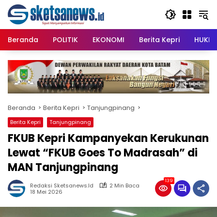
Langsung
content
ke
konten
Beranda
POLITIK
EKONOMI
Berita Kepri
HUKRI
Beranda
Berita Kepri
Tanjungpinang
Berita Kepri
Tanjungpinang
FKUB Kepri Kampanyekan Kerukunan
Lewat “FKUB Goes To Madrasah” di
MAN Tanjungpinang
139
Redaksi Sketsanews.id
2 Min Baca
18 Mei 2026