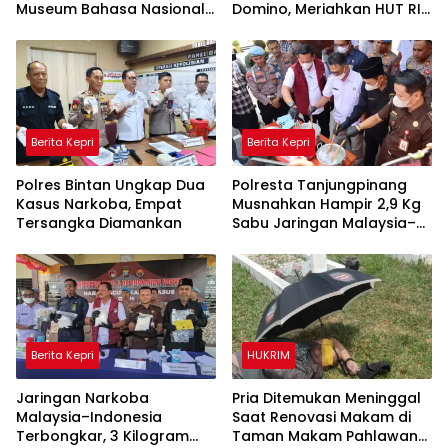
Museum Bahasa Nasional
Domino, Meriahkan HUT RI
Ditarget Rampung 2028
ke-81 di Lingga
Berita Kepri
Berita Kepri
Polres Bintan Ungkap Dua
Polresta Tanjungpinang
Kasus Narkoba, Empat
Musnahkan Hampir 2,9 Kg
Tersangka Diamankan
Sabu Jaringan Malaysia–
Indonesia, Selamatkan
Ribuan Jiwa
Berita Kepri
HUKRIM
Jaringan Narkoba
Pria Ditemukan Meninggal
Malaysia–Indonesia
Saat Renovasi Makam di
Terbongkar, 3 Kilogram
Taman Makam Pahlawan