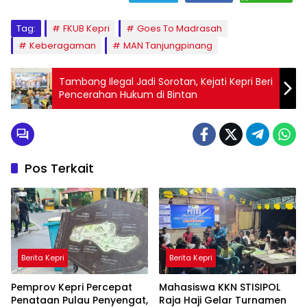
Tag:
FKUB Kepri
Goes To Madrasah
Keberagaman
MAN Tanjungpinang
Tambang Ilegal Jadi Sorotan, Kejati Kepri Beri
Pencerahan Hukum di Bintan
Pos Terkait
Berita Kepri
Berita Kepri
Pemprov Kepri Percepat
Mahasiswa KKN STISIPOL
Penataan Pulau Penyengat,
Raja Haji Gelar Turnamen