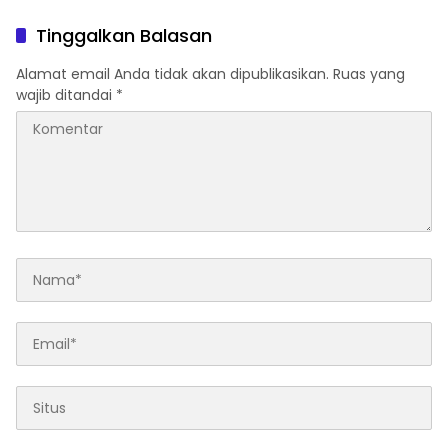
Sabu Gagal Masuk Jambi
Tanjungpinang
Lewat Tanjungpinang
Tinggalkan Balasan
Alamat email Anda tidak akan dipublikasikan.
Ruas yang
wajib ditandai
*