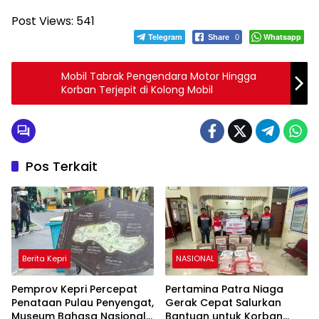
Post Views:
541
Telegram
Whatsapp
Share
0
Mobil Tabrak Pengendara Motor Hingga
Korban Terjepit di Kolong Mobil
Pos Terkait
Berita Kepri
NASIONAL
Pemprov Kepri Percepat
Pertamina Patra Niaga
Penataan Pulau Penyengat,
Gerak Cepat Salurkan
Museum Bahasa Nasional
Bantuan untuk Korban