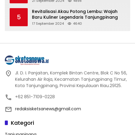
Spiritualitas dan Kebersamaan dalam
21 September 2024
4898
Agama Buddha
Revitalisasi Akau Potong Lembu: Wajah
5
Baru Kuliner Legendaris Tanjungpinang
17 September 2024
4640
Jl. D. I. Panjaitan, Komplek Bintan Centre, Blok C No 56,
Kelurahan Air Raja, Kecamatan Tanjungpinang Timur,
Kota Tanjungpinang, Provinsi Kepulauan Riau.29125.
+62 851-7109-0228
redaksisketsanews@gmail.com
Kategori
Tanjungpinang