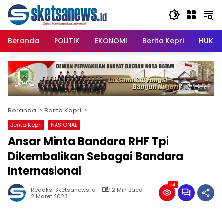
Langsung
content
ke
konten
Beranda
POLITIK
EKONOMI
Berita Kepri
HUKRI
Beranda
Berita Kepri
Berita Kepri
NASIONAL
Ansar Minta Bandara RHF Tpi
Dikembalikan Sebagai Bandara
Internasional
541
Redaksi Sketsanews.id
2 Min Baca
2 Maret 2023