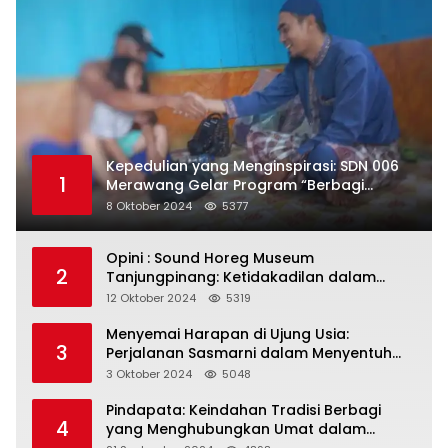
Kepedulian yang Menginspirasi: SDN 006
1
Merawang Gelar Program “Berbagi
Segenggam Beras”
8 Oktober 2024
5377
Opini : Sound Horeg Museum
2
Tanjungpinang: Ketidakadilan dalam
Representasi
12 Oktober 2024
5319
Menyemai Harapan di Ujung Usia:
3
Perjalanan Sasmarni dalam Menyentuh
Hati dan Jiwa
3 Oktober 2024
5048
Pindapata: Keindahan Tradisi Berbagi
4
yang Menghubungkan Umat dalam