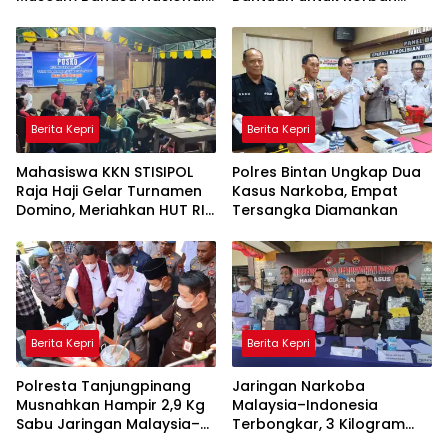
Ditarget Rampung 2028
Banjir di Padang
Berita Kepri
Berita Kepri
Mahasiswa KKN STISIPOL
Polres Bintan Ungkap Dua
Raja Haji Gelar Turnamen
Kasus Narkoba, Empat
Domino, Meriahkan HUT RI
Tersangka Diamankan
ke-81 di Lingga
Berita Kepri
Berita Kepri
Polresta Tanjungpinang
Jaringan Narkoba
Musnahkan Hampir 2,9 Kg
Malaysia–Indonesia
Sabu Jaringan Malaysia–
Terbongkar, 3 Kilogram
Indonesia, Selamatkan
Sabu Gagal Masuk Jambi